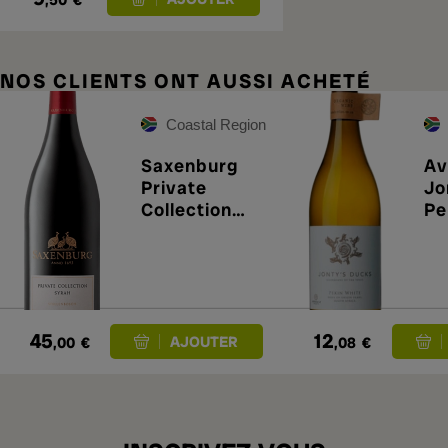
,50
€
NOS CLIENTS ONT AUSSI ACHETÉ
Coastal Region
Saxenburg
Av
Private
Jo
Collection
Pe
Shiraz 2021
20
45
12
,00
€
,08
€