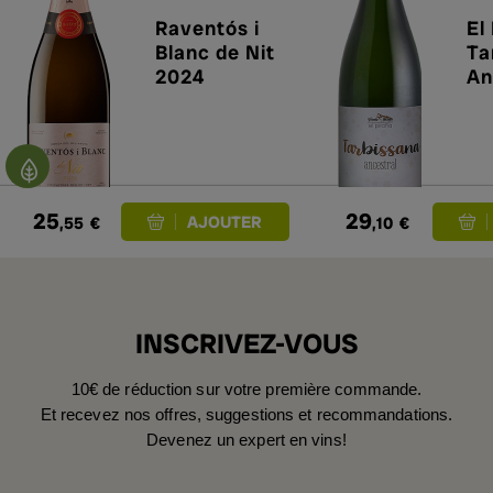
Raventós i
El
Blanc de Nit
Ta
2024
An
20
25
29
,55
€
,10
€
INSCRIVEZ-VOUS
10€ de réduction sur votre première commande.
Et recevez nos offres, suggestions et recommandations.
Devenez un expert en vins!