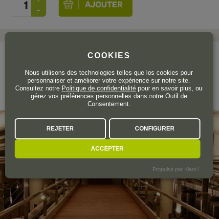
COOKIES
Le domaine
CAN RÀFOLS DELS CAUS
Nous utilisons des technologies telles que los cookies pour
personnaliser et améliorer votre expérience sur notre site.
Consultez notre
Politique de confidentialité
pour en savoir plus, ou
Cataluña
gérez vos préférences personnelles dans notre Outil de
Consentement.
REJETER
CONFIGURER
ACCEPTER
Propulsé par Klaro !