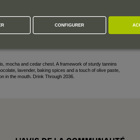
s, only uses fruit from the famous Burgos villages of La
ER
CONFIGURER
AC
re concentrated of the two Aalto reds, displaying considerable
rrels, it's plush, glossy and sweetly perfumed, with top
bs, grippy tannins and damson and blackberry intensity. 2025-
ssis, mocha and cedar chest. A framework of sturdy tannins
ocolate, lavender, baking spices and a touch of olive paste,
sion in the mouth. Drink Through 2036.