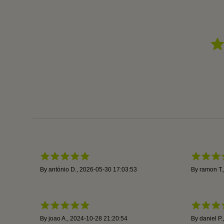
By
antónio D.
,
2026-05-30 17:03:53
By
ramon T.
By
joao A.
,
2024-10-28 21:20:54
By
daniel P.