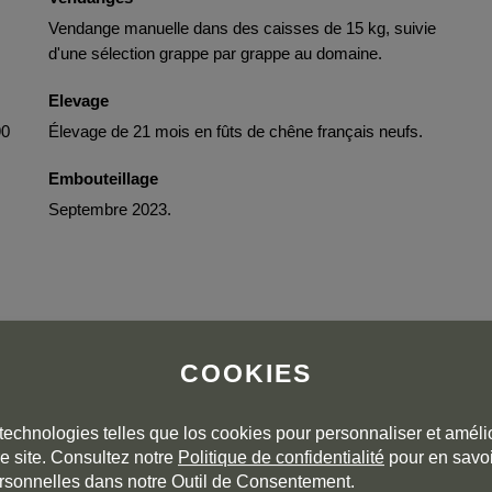
Vendange manuelle dans des caisses de 15 kg, suivie
d'une sélection grappe par grappe au domaine.
Elevage
90
Élevage de 21 mois en fûts de chêne français neufs.
Embouteillage
Septembre 2023.
COOKIES
 but with a little bit more of everything, more ripeness—
technologies telles que los cookies pour personnaliser et amélio
(15%), more concentration and power and also more oak that
s powerful and tannic, in need of years in bottle and/or powerful
e site. Consultez notre
Politique de confidentialité
pour en savoi
ted and aged in the best barrels money can buy. 35,000 bottles
rsonnelles dans notre Outil de Consentement.