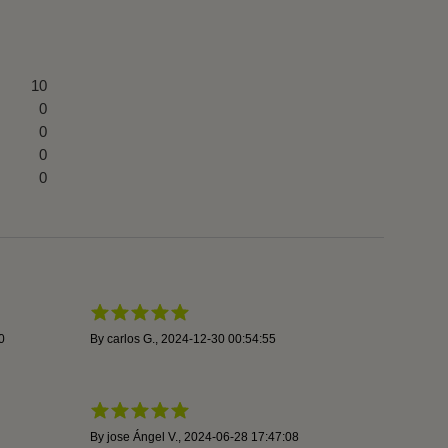
10
0
0
0
0
0
By
carlos G.
,
2024-12-30 00:54:55
By
jose Ángel V.
,
2024-06-28 17:47:08