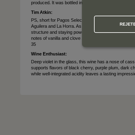
produced. It was bottled in September 2023.
Tim Atkin:
PS, short for Pagos Seleccionados or selected parcel
REJET
Aguilera and La Horra. As such, it tends to be the mo
structure and staying power. Curated in new French ba
notes of vanilla and clove spice, nuances of wild her
35
Wine Enthusiast:
Deep violet in the glass, this wine has a nose of ca
supports flavors of black cherry, purple plum, dark ch
while well-integrated acidity leaves a lasting impres