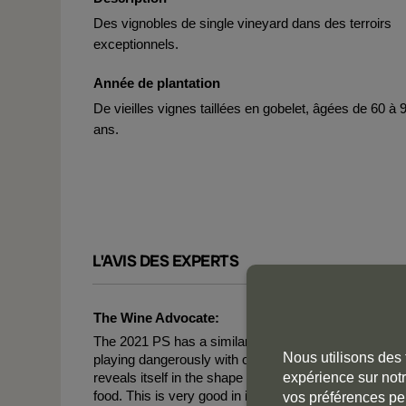
Des vignobles de single vineyard dans des terroirs
exceptionnels.
Année de plantation
De vieilles vignes taillées en gobelet, âgées de 60 à 
ans.
L'AVIS DES EXPERTS
The Wine Advocate:
The 2021 PS has a similar profile as the regular Aalto
Nous utilisons des 
playing dangerously with overripeness—and alcohol 
reveals itself in the shape or aromas of fried corn. It'
expérience sur notr
food. This is very good in its style, impeccably craf
vos préférences pe