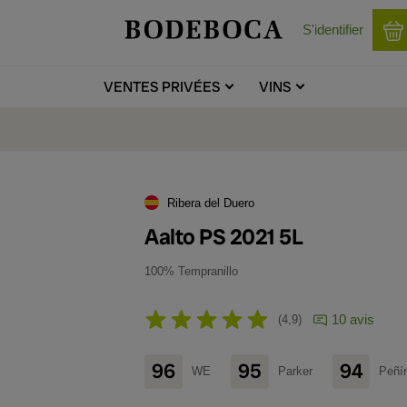
S'identifier
VENTES
PRIVÉES
VINS
Ribera del Duero
Aalto PS 2021 5L
100% Tempranillo
10 avis
4,9
96
95
94
WE
Parker
Peñí