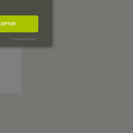
CEPTER
Propulsé par Klaro !