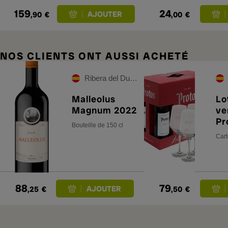
159
24
,90
€
,00
€
NOS CLIENTS ONT AUSSI ACHETÉ
Ribera del Duero
Malleolus
Lo
Magnum 2022
ve
Pr
Bouteille de 150 cl
Cr
Cart
av
à 
88
79
,25
€
,50
€