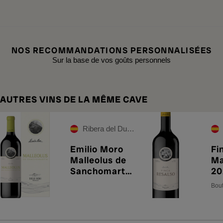
NOS RECOMMANDATIONS PERSONNALISÉES
Sur la base de vos goûts personnels
AUTRES VINS DE LA MÊME CAVE
Ribera del Duero
Emilio Moro
Fi
Malleolus de
M
Sanchomartín
20
2022
Bout