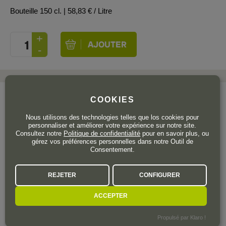
Bouteille 150 cl.
| 58,83 € / Litre
COOKIES
Nous utilisons des technologies telles que los cookies pour
personnaliser et améliorer votre expérience sur notre site.
Le coup de cœur de...
Consultez notre
Politique de confidentialité
pour en savoir plus, ou
gérez vos préférences personnelles dans notre Outil de
Consentement.
ISABEL LEÓN SÁNCHEZ- BEATO
SÉLECTION ET VENTE
REJETER
CONFIGURER
Un fan inconditionnel. Sucré, charnu, corsé,
aux tanins soyeux… Accompagné d’une
ACCEPTER
bonne viande grasse, vous atteindrez le
summum du plaisir. C’est
promis !
Propulsé par Klaro !