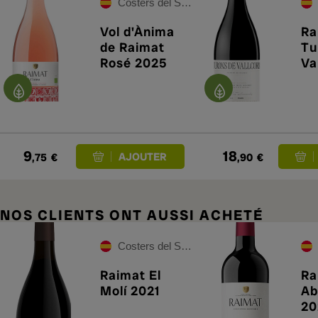
Costers del Segre
Vol d'Ànima
Ra
de Raimat
Tu
Rosé 2025
Va
20
9
18
,75
€
,90
€
NOS CLIENTS ONT AUSSI ACHETÉ
Costers del Segre
Raimat El
Ra
Molí 2021
Ab
20