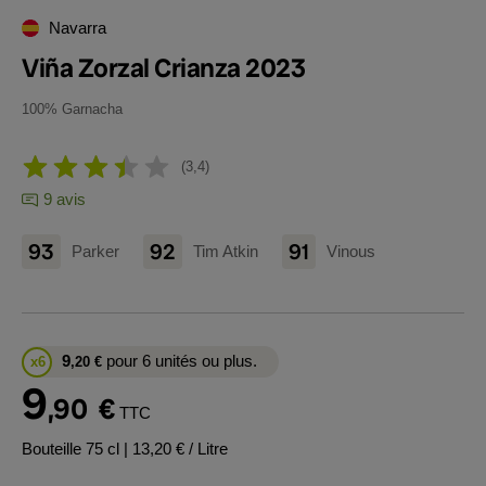
Navarra
Viña Zorzal Crianza 2023
100% Garnacha
3,4
9 avis
93
92
91
Parker
Tim Atkin
Vinous
9
pour 6 unités ou plus.
x6
,20
€
9
,90
€
TTC
Bouteille 75 cl
| 13,20 € / Litre