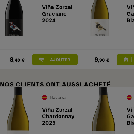
Viña Zorzal
Vi
Graciano
Ga
2024
Bl
8
9
,40
€
,90
€
NOS CLIENTS ONT AUSSI ACHETÉ
Navarra
Viña Zorzal
Vi
Chardonnay
Ga
2025
Bl