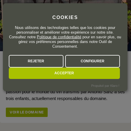
COOKIES
Nous utilisons des technologies telles que los cookies pour
personnaliser et améliorer votre expérience sur notre site.
Consultez notre
Politique de confidentialité
pour en savoir plus, ou
gérez vos préférences personnelles dans notre Outil de
Consentement.
Année de création
1989
REJETER
CONFIGURER
Surface totale du vignoble
40 ha.
ACCEPTER
Production totale
180.000 bouteilles
Viña Zorzal a été fondée en 1989, fruit des efforts et de la
Propulsé par Klaro !
passion pour le monde du vin transmis par Antonio Sanz à ses
trois enfants, actuellement responsables du domaine.
VOIR LE DOMAINE