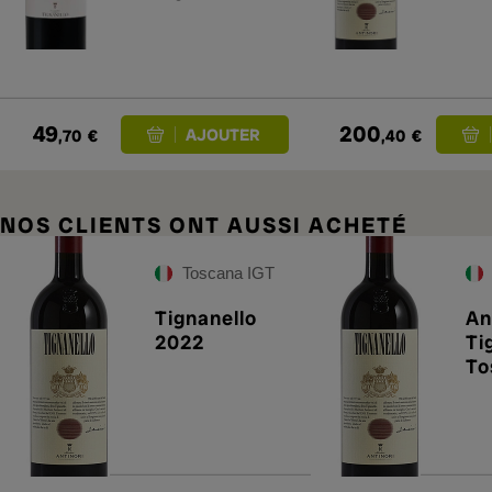
Marchese
Antinori
Chianti
Classico
Riserva 2023
49
200
,70
€
,40
€
NOS CLIENTS ONT AUSSI ACHETÉ
Toscana IGT
Tignanello
An
2022
Ti
To