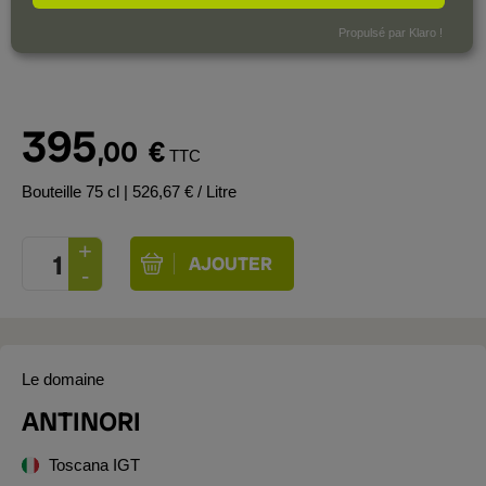
Drinkable now, but best from 2026.
Propulsé par Klaro !
395
,00
€
TTC
Bouteille 75 cl
| 526,67 € / Litre
Le domaine
ANTINORI
Toscana IGT