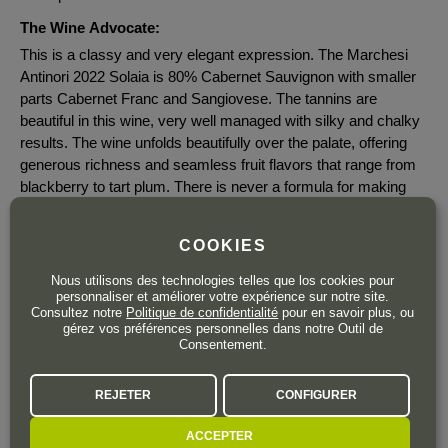
The Wine Advocate:
This is a classy and very elegant expression. The Marchesi
Antinori 2022 Solaia is 80% Cabernet Sauvignon with smaller
parts Cabernet Franc and Sangiovese. The tannins are
beautiful in this wine, very well managed with silky and chalky
results. The wine unfolds beautifully over the palate, offering
generous richness and seamless fruit flavors that range from
blackberry to tart plum. There is never a formula for making
this wine, but the best vintages of Solaia show that seamless
quality that is a hallmark. You get that here in what is perhaps
COOKIES
more accessible packaging. Some 20% of production is sold
on the Place de Bordeaux.
Nous utilisons des technologies telles que los cookies pour
personnaliser et améliorer votre expérience sur notre site.
James Suckling:
Consultez notre
Politique de confidentialité
pour en savoir plus, ou
gérez vos préférences personnelles dans notre Outil de
More elegant than powerful and more approachable than
Consentement.
usual, with stunning concentration and complexity. Aromas of
subtle cassis, toast, herbs and a refreshing balsamic touch.
REJETER
CONFIGURER
Firm on the palate, with a full body, velvety texture and
moderate acidity but not at the expense of its great balance.
ACCEPTER
Sleek, polished aftertaste with sweet tobacco flavors.