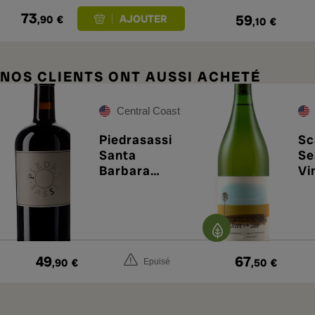
73
59
,90
€
,10
€
NOS CLIENTS ONT AUSSI ACHETÉ
Central Coast
Piedrasassi
Sc
Santa
Se
Barbara
Vi
County Syrah
Ch
2022
20
49
67
,90
€
,50
€
Epuisé