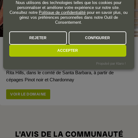
Nous utilisons des technologies telles que los cookies pour
personnaliser et améliorer votre expérience sur notre site.
Consultez notre
Politique de confidentialité
pour en savoir plus, ou
gérez vos préférences personnelles dans notre Outil de
Consentement.
REJETER
CONFIGURER
Année de création
2010
ACCEPTER
Petit domaine viticole californien qui produit des vins
Propulsé par Klaro !
sélectionnés issus des grands vignobles de la région de Sta.
Rita Hills, dans le comté de Santa Barbara, à partir de
cépages Pinot noir et Chardonnay
VOIR LE DOMAINE
L'AVIS DE LA COMMUNAUTÉ