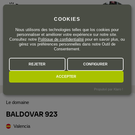
Le coup de cœur de...
COOKIES
Nous utilisons des technologies telles que los cookies pour
MARIANA MOURA
personnaliser et améliorer votre expérience sur notre site.
Consultez notre
Politique de confidentialité
pour en savoir plus, ou
CONTENU
gérez vos préférences personnelles dans notre Outil de
Consentement.
Fans de
vin orange
, arrêtez de chercher.
C'est le vin parfait pour ceux qui recherchent
REJETER
CONFIGURER
cette touche succulente et intense, mais
aussi fraîche et minérale, dans leur verre.
Top
!
ACCEPTER
Propulsé par Klaro !
Le domaine
BALDOVAR 923
Valencia