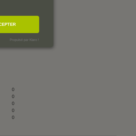
CEPTER
Propulsé par Klaro !
0
0
0
0
0