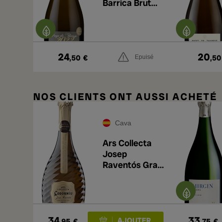
Barrica Brut
Nature Reserva
2023
24
20
,50
€
,50
Epuisé
NOS CLIENTS ONT AUSSI ACHETÉ
Cava
Ars Collecta
Josep
Raventós Gran
Reserva 2015
34
33
,95
€
,75
€