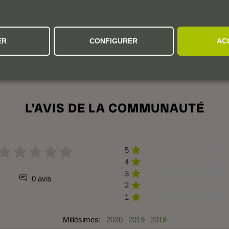
ER
CONFIGURER
AC
L'AVIS DE LA COMMUNAUTÉ
5
4
3
0 avis
2
1
Millésimes:
2020
2019
2018