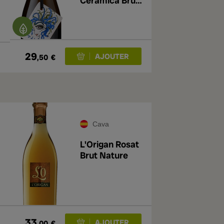
Cerámica Brut
Nature Gran
Reserva 2019
29
,50
€
Cava
L'Origan Rosat
Brut Nature
33
,00
€