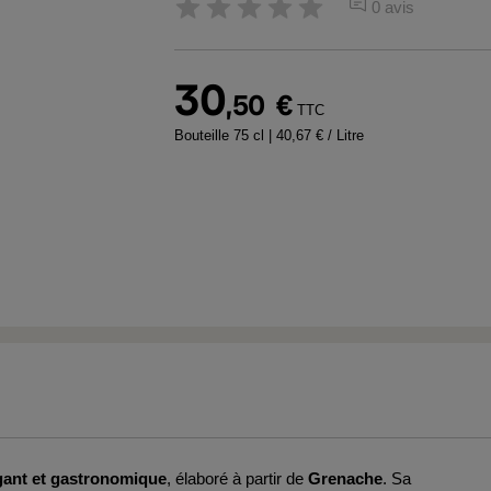
0 avis
30
,50
€
TTC
Bouteille 75 cl
| 40,67 € / Litre
égant et gastronomique
, élaboré à partir de
Grenache
. Sa