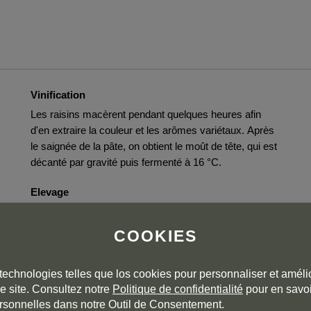
Vinification
Les raisins macèrent pendant quelques heures afin
d'en extraire la couleur et les arômes variétaux. Après
le saignée de la pâte, on obtient le moût de tête, qui est
décanté par gravité puis fermenté à 16 °C.
Elevage
Élevage sur lies pendant plus de 50 mois. Avant le
dégorgement, les bouteilles ont été remuées à la main,
COOKIES
puis conservées en position verticale sur des pupitres
jusqu’à ce que les sédiments se soient complètement
technologies telles que los cookies pour personnaliser et amélio
déposés.
e site. Consultez notre
Politique de confidentialité
pour en savoi
es
rsonnelles dans notre Outil de Consentement.