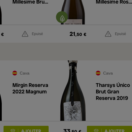
Millesime Brut
Millesime Rosé
Reserva 2023
Brut Reserva
2023
21
€
,50
€
Epuisé
Epuisé
Cava
Cava
Mirgin Reserva
Tharsys Único
2022 Magnum
Brut Gran
Reserva 2019
33
,50
€