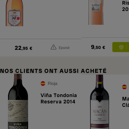
Ri
20
9
22
,50
€
,95
€
Epuisé
NOS CLIENTS ONT AUSSI ACHETÉ
Rioja
Viña Tondonia
M
Reserva 2014
Cl