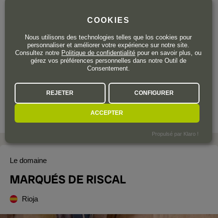
COOKIES
Plus que 4 bouteilles
Nous utilisons des technologies telles que los cookies pour
personnaliser et améliorer votre expérience sur notre site.
55
Consultez notre
Politique de confidentialité
pour en savoir plus, ou
,00
€
TTC
gérez vos préférences personnelles dans notre Outil de
Consentement.
Bouteille 150 cl.
| 36,67 € / Litre
REJETER
CONFIGURER
ACCEPTER
Propulsé par Klaro !
Le domaine
MARQUÉS DE RISCAL
Rioja