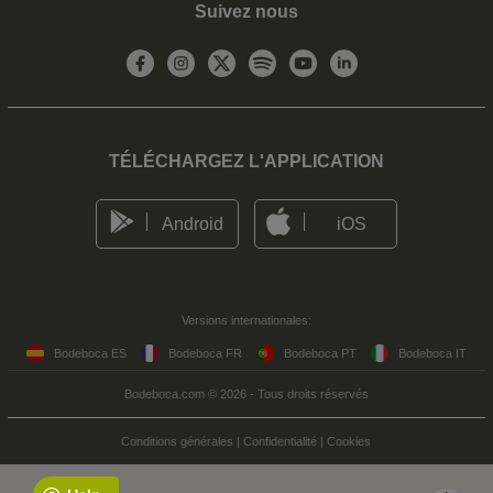
Suivez nous
TÉLÉCHARGEZ L'APPLICATION
Android
iOS
Versions internationales:
Bodeboca ES
Bodeboca FR
Bodeboca PT
Bodeboca IT
Bodeboca.com © 2026 - Tous droits réservés
Conditions générales
|
Confidentialité
|
Cookies