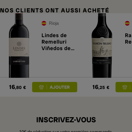
NOS CLIENTS ONT AUSSI ACHETÉ
Rioja
Lindes de
Ra
Remelluri
Re
Viñedos de
Labastida
2021
16
16
,80
€
,25
€
INSCRIVEZ-VOUS
10€ de réduction sur votre première commande.