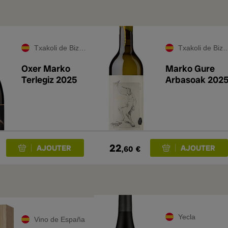
Txakoli de Bizkaia
Txakoli de Bizkaia
Oxer Marko
Marko Gure
Terlegiz 2025
Arbasoak 202
22
,60
€
Yecla
Vino de España