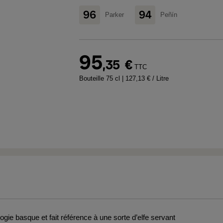
96
94
Parker
Peñín
95
,35
€
TTC
Bouteille 75 cl
| 127,13 € / Litre
gie basque et fait référence à une sorte d’elfe servant