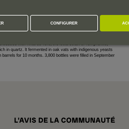
ER
CONFIGURER
AC
elegance of the 2022 Kuusu from Oxer Bastegieta, as the wines
lets and wild berries, reminiscent of a Touriga Nacional,
 Moscatel pulp. It's dark, juicy and velvety, with abundant
produced with Tinta de Toro, the local strain of Tempranillo,
ch in quartz. It fermented in oak vats with indigenous yeasts
 barrels for 10 months. 3,800 bottles were filled in September
L'AVIS DE LA COMMUNAUTÉ