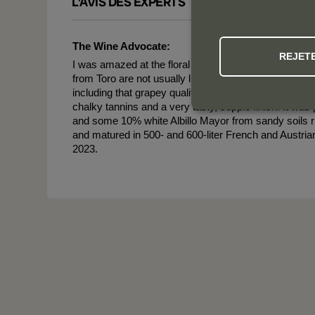
L'AVIS DES EXPERTS
The Wine Advocate:
REJET
I was amazed at the floral quality, the perfume and 
from Toro are not usually like this. It has notes of vio
including that grapey quality, which makes me think of
chalky tannins and a very tasty, supple finish. It was 
and some 10% white Albillo Mayor from sandy soils ri
and matured in 500- and 600-liter French and Austrian
2023.