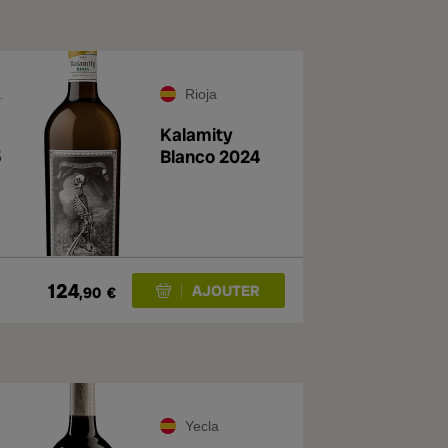
Rioja
Kalamity
5
Blanco 2024
124
,90
€
Yecla