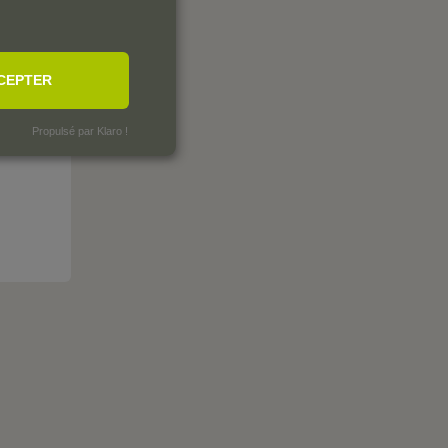
CEPTER
Propulsé par Klaro !