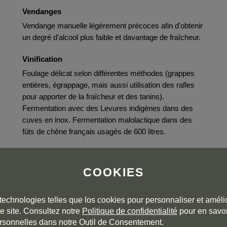
Vendanges
Vendange manuelle légèrement précoces afin d'obtenir
un degré d'alcool plus faible et davantage de fraîcheur.
Vinification
Foulage délicat selon différentes méthodes (grappes
entières, égrappage, mais aussi utilisation des rafles
pour apporter de la fraîcheur et des tanins).
Fermentation avec des Levures indigènes dans des
cuves en inox. Fermentation malolactique dans des
fûts de chêne français usagés de 600 litres.
Elevage
Élevage de 10 mois dans les mêmes fûts que ceux
COOKIES
utilisés pour la fermentation malolactique.
technologies telles que los cookies pour personnaliser et amélio
e site. Consultez notre
Politique de confidentialité
pour en savoi
rsonnelles dans notre Outil de Consentement.