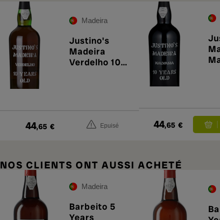
Madeira
Ju
Justino's
Ma
Madeira
Ma
Verdelho 10
Ye
Years
44
44
,65
€
,65
€
Epuisé
NOS CLIENTS ONT AUSSI ACHETÉ
Madeira
Barbeito 5
Ba
Years
Ye