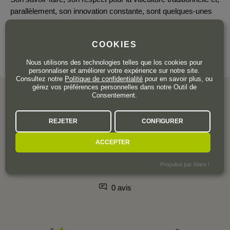
parallèlement, son innovation constante, sont quelques-unes
des caractéristiques qui ont marqué la croissance et le succès
du domaine.
COOKIES
VOIR LE DOMAINE
Nous utilisons des technologies telles que los cookies pour
personnaliser et améliorer votre expérience sur notre site.
Consultez notre
Politique de confidentialité
pour en savoir plus, ou
gérez vos préférences personnelles dans notre Outil de
Consentement.
L'AVIS DE LA COMMUNAUTÉ
REJETER
CONFIGURER
ACCEPTER
Propulsé par Klaro !
0 avis