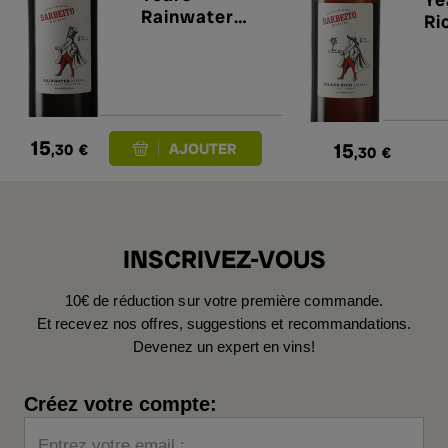
Rainwater
Ri
Reserva
Sw
Medium Dry
15
15
,30
€
,30
€
INSCRIVEZ-VOUS
10€ de réduction sur votre première commande.
Et recevez nos offres, suggestions et recommandations.
Devenez un expert en vins!
Créez votre compte:
Entrez votre email :