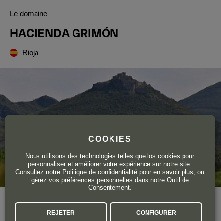
Le domaine
HACIENDA GRIMÓN
Rioja
COOKIES
Nous utilisons des technologies telles que los cookies pour
personnaliser et améliorer votre expérience sur notre site.
Consultez notre
Politique de confidentialité
pour en savoir plus, ou
gérez vos préférences personnelles dans notre Outil de
Consentement.
La pasión por la viticultura tradicional y la conciencia ecológica
REJETER
CONFIGURER
son los sellos de identidad de esta bodega riojana, cuyo punto