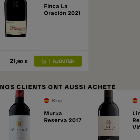
Finca La
Oración 2021
21
,90
€
NOS CLIENTS ONT AUSSI ACHETÉ
Rioja
Murua
Li
Reserva 2017
Re
Vi
La