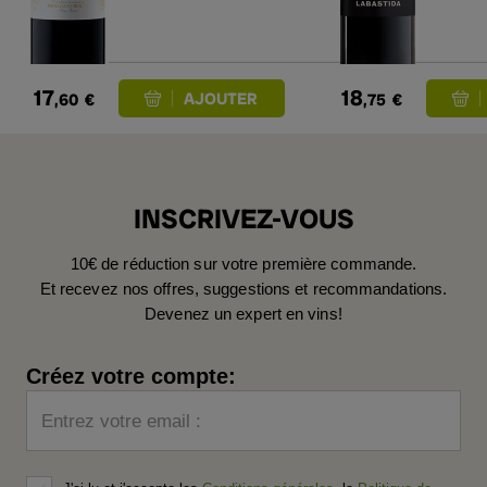
20
17
18
,60
€
,75
€
INSCRIVEZ-VOUS
10€ de réduction sur votre première commande.
Et recevez nos offres, suggestions et recommandations.
Devenez un expert en vins!
Créez votre compte:
Entrez votre email :