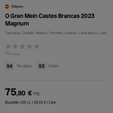
Ribeiro
O Gran Meín Castes Brancas 2023
Magnum
Treixadura, Godello, Albariño, Torrontés, Loureira, Caíño blanco, Lado
0 avis
94
93
Tim Atkin
Peñín
75
,80
€
TTC
Bouteille 150 cl.
| 50,53 € / Litre