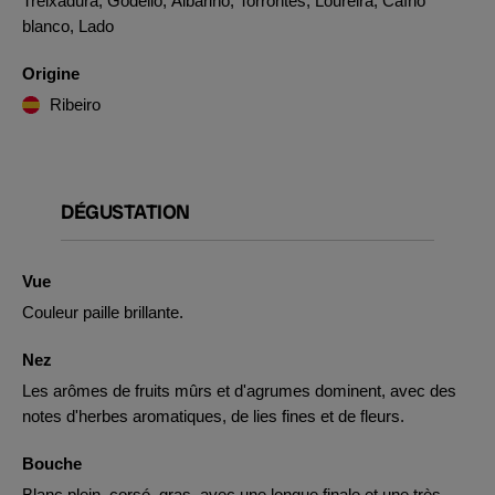
Treixadura, Godello, Albariño, Torrontés, Loureira, Caíño
blanco, Lado
Origine
Ribeiro
DÉGUSTATION
Vue
Couleur paille brillante.
Nez
Les arômes de fruits mûrs et d'agrumes dominent, avec des
notes d'herbes aromatiques, de lies fines et de fleurs.
Bouche
Blanc plein, corsé, gras, avec une longue finale et une très