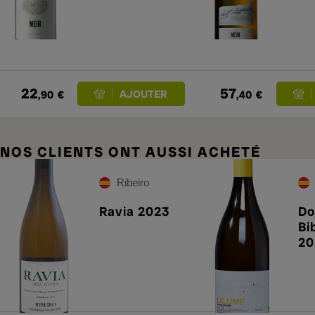
22
57
,90
€
,40
€
NOS CLIENTS ONT AUSSI ACHETÉ
Ribeiro
Ravia 2023
Do
Bi
20