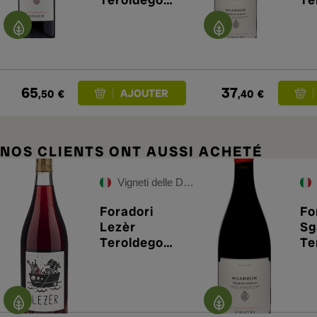
2023
20
65
37
,50
€
,40
€
NOS CLIENTS ONT AUSSI ACHETÉ
Vigneti delle Dolomiti IGT
Foradori
Fo
Lezèr
Sg
Teroldego
Te
2025
20