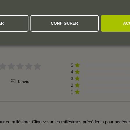
ER
CONFIGURER
AC
L'AVIS DE LA COMMUNAUTÉ
5
4
3
0 avis
2
1
r ce millésime. Cliquez sur les millésimes précédents pour accéde