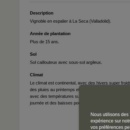
Description
Vignoble en espalier à La Seca (Valladolid).
Année de plantation
Plus de 15 ans.
Sol
Sol caillouteux avec sous-sol argileux.
Climat
Le climat est continental, avec des hivers super froid
des pluies au printemps et en automne, et des étés
avec des températures super chaudes pendant la
journée et des baisses pouvant atteindre 20 °C la nuit
Nous utilisons des 
expérience sur notr
vos préférences pe