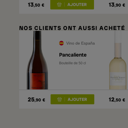
13
13
,50
€
,90
€
NOS CLIENTS ONT AUSSI ACHETÉ
Vino de España
Pancaliente
Bouteille de 50 cl
25
12
,90
€
,50
€