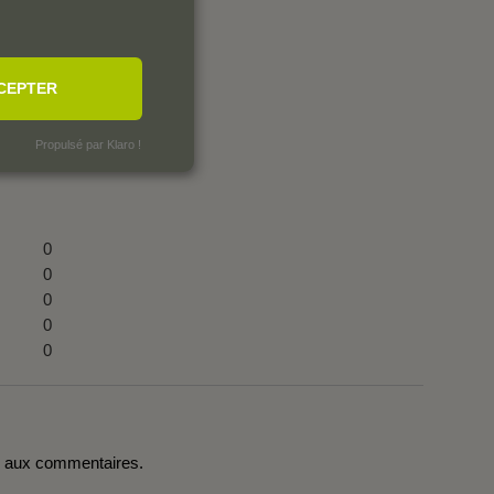
CEPTER
Propulsé par Klaro !
0
0
0
0
0
r aux commentaires.