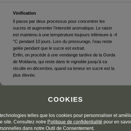
Vinification
Il passe par deux processus pour concentrer les
sucres et augmenter l'intensité aromatique. Le raisin
est maintenu à une température toujours inférieure à -4
°C pendant 10 jours. Lors du pressurage, l'eau reste
gelée pendant que le sucre est extrait.
Enfin, on procède à une vendange tardive de la Gorda
de Moldavia, qui reste dans le vignoble jusqu'à sa
récolte en décembre, quand sa teneur en sucre est la
plus élevée.
s,
Elevage
Avec le moût de ces deux élaborations, on fait un «
COOKIES
coupage » qui est arrondi par un passage en fûts de
.
chêne français moyennement toastés.
technologies telles que los cookies pour personnaliser et amélio
e site. Consultez notre
Politique de confidentialité
pour en savoi
rsonnelles dans notre Outil de Consentement.