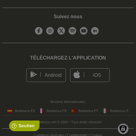
Suivez nous
TÉLÉCHARGEZ L'APPLICATION
Android
iOS
Versions internationales:
Bodeboca ES
Bodeboca FR
Bodeboca PT
Bodeboca IT
Bodeboca.com © 2026 - Tous droits réservés
Conditions générales
|
Confidentialité
|
Cookies