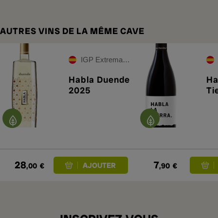
AUTRES VINS DE LA MÊME CAVE
IGP Extremadura
Habla Duende
Ha
2025
Ti
28
7
,00
€
,90
€