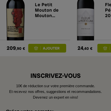
Le Petit
Fl
Mouton de
Pé
Mouton
20
Rothschild
2023
209
24
,90
€
,40
€
INSCRIVEZ-VOUS
10€ de réduction sur votre première commande.
Et recevez nos offres, suggestions et recommandations.
Devenez un expert en vins!