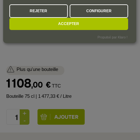
perfumed finish. This rivals the 2010 and 2016 as the greatest
REJETER
CONFIGURER
Lafite of the decade, and of those three vintages, it's clearly the
most sensual and demonstrative out of the gates. The blend
ACCEPTER
contains fully 94% Cabernet Sauvignon and attained a modest
13.4% alcohol.
Propulsé par Klaro !
Plus qu'une bouteille
1 108
,00
€
TTC
Bouteille 75 cl
| 1 477,33 € / Litre