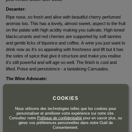
Decanter:
Ripe nose, so fresh and alive with beautiful cherry perfumed
aromas too. This has a lovely, almost sweet, aspect to the fruit
on the palate with high acidity making you salivate. High toned
blackcurrants and red cherries are supported by soft tannins
and gentle licks of liquorice and coffee. A wine you just want to
drink now as it's so appealing with freshness and lift but it has
the sides of spice that give it structure and make you realise
it's still powerful and will age so well. The finish is cool and
lifted. Poise and persistence - a tantalising Carruades.
The Wine Advocate:
One of the greatest wines produced in Bordeaux this year is
the 2019 Lafite Rothschild, an impeccably balanced classic of
COOKIES
immense charm and grace. Wafting from the glass with
arresting aromas of cassis, blackberries and cherries mingled
Nous utilisons des technologies telles que los cookies pour
with violets, cigar box and warm spices, it's medium to full-
personnaliser et améliorer votre expérience sur notre site.
Consultez notre
Politique de confidentialité
pour en savoir plus, ou
bodied, deep and seamless, its velvety attack segueing into a
gérez vos préférences personnelles dans notre Outil de
layered, concentrated mid-palate framed by exquisitely
Consentement.
powdery tannins and ripe acids, and concluding with a long,