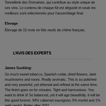
Tonnellerie des Domaines, qui contribue au style unique de
ses vins. Le contenu de chaque fût est dégusté et seuls les
meilleurs sont sélectionnés pour l’assemblage final.
Elevage
Élevage de 15 mois en fûts neufs de chêne français.
L'AVIS DES EXPERTS
James Suckling:
So much sweet tobacco, Spanish cedar, dried flowers, dark
mushrooms and roses. Really aromatic. This is so polished
and very powerful, yet ethereal and refined at the same time.
The finish goes on for minutes. Tight and harmonious. You
want to drink it! So balanced, yet it will age beautifully. It will be
this good forever. 94% cabernet sauvignon, 5% merlot and 1%
petit verdot. Better after 2031.