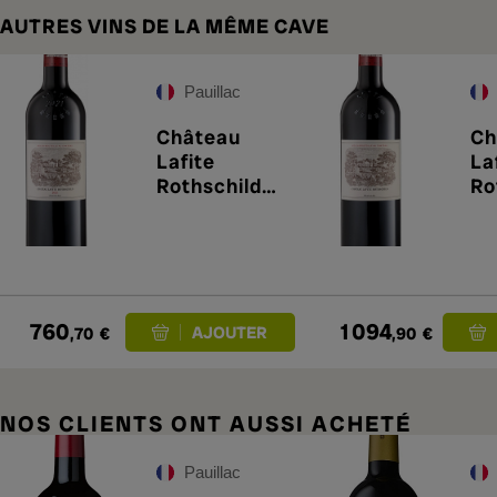
AUTRES VINS DE LA MÊME CAVE
Pauillac
Château
Ch
Lafite
La
Rothschild
Ro
2021
20
760
1 094
,70
€
,90
€
NOS CLIENTS ONT AUSSI ACHETÉ
Pauillac