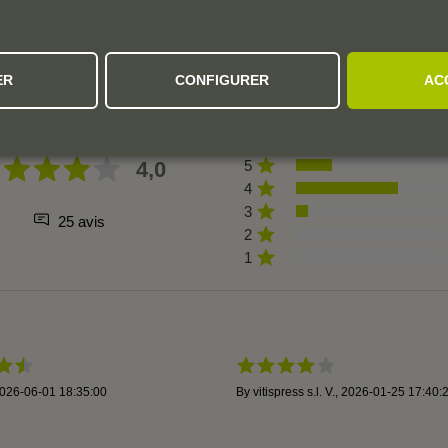
L'AVIS DE LA COMMUNAUTÉ
ER
CONFIGURER
AC
4,0
5
4
3
25 avis
2
1
026-06-01 18:35:00
By
vitispress s.l. V.
,
2026-01-25 17:40: