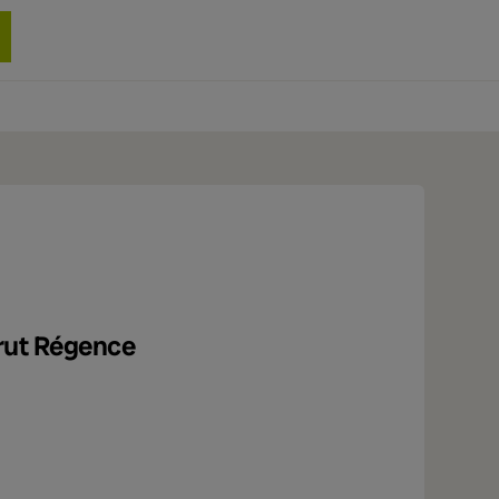
0 produit
rut Régence