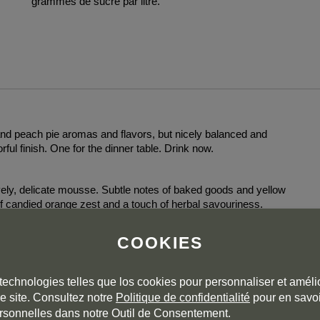
grammes de sucre par litre.
and peach pie aromas and flavors, but nicely balanced and
rful finish. One for the dinner table. Drink now.
vely, delicate mousse. Subtle notes of baked goods and yellow
of candied orange zest and a touch of herbal savouriness.
blossom honey with a supporting acidity. Developed, with a
COOKIES
technologies telles que los cookies pour personnaliser et amélio
e site. Consultez notre
Politique de confidentialité
pour en savoi
rsonnelles dans notre Outil de Consentement.