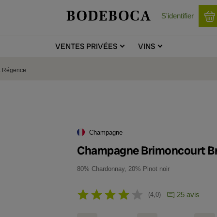
S'identifier
VENTES
PRIVÉES
VINS
t Régence
Champagne
Champagne Brimoncourt B
80% Chardonnay, 20% Pinot noir
25 avis
4,0