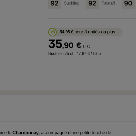
92
92
90
Suckling
Falstaff
34
pour 3 unités ou plus.
x3
,95
€
35
,90
€
TTC
Bouteille 75 cl
| 47,87 € / Litre
ine le
Chardonnay
, accompagné d'une petite touche de