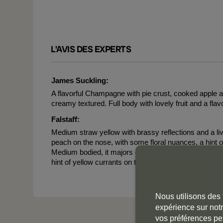
L'AVIS DES EXPERTS
James Suckling:
A flavorful Champagne with pie crust, cooked apple 
creamy textured. Full body with lovely fruit and a flavo
Falstaff:
Medium straw yellow with brassy reflections and a li
peach on the nose, with some floral nuances, a hint 
Medium bodied, it majors on yellow pears and subtle 
hint of yellow currants on the finish.
Nous utilisons des 
expérience sur notr
vos préférences pe