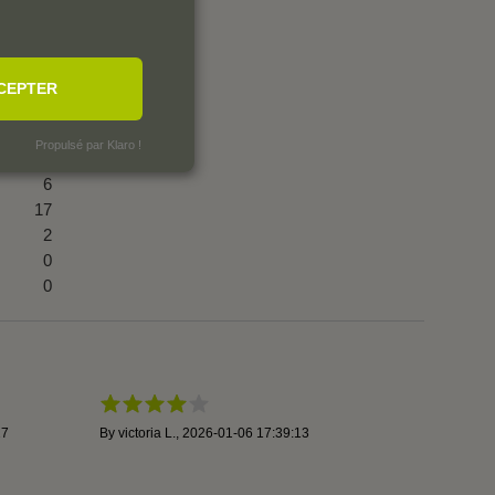
CEPTER
Propulsé par Klaro !
6
17
2
0
0
27
By
victoria L.
,
2026-01-06 17:39:13