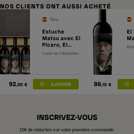
NOS CLIENTS ONT AUSSI ACHETÉ
Toro
Estuche
El
Matsu avec El
Ma
Pícaro, El
Bout
Recio, El Viejo
Carton de 4 Bouteilles
et La Jefa
92
86
,50
€
,10
€
INSCRIVEZ-VOUS
10€ de réduction sur votre première commande.