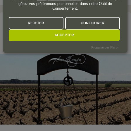
gérez vos préférences personnelles dans notre Outil de
Consentement.
Le domaine
REJETER
CONFIGURER
SAN ROMÁN VIÑEDOS Y BODEGAS
ACCEPTER
Toro
Propulsé par Klaro !