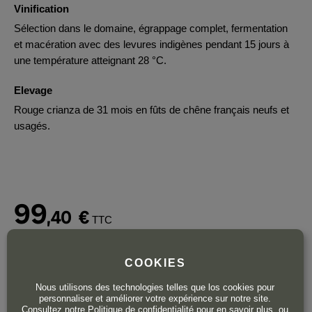
Vinification
Sélection dans le domaine, égrappage complet, fermentation
et macération avec des levures indigènes pendant 15 jours à
une température atteignant 28 °C.
Elevage
Rouge crianza de 31 mois en fûts de chêne français neufs et
usagés.
99
,40
€
TTC
Bouteille 75 cl
| 132,53 € / Litre
COOKIES
Nous utilisons des technologies telles que los cookies pour
personnaliser et améliorer votre expérience sur notre site.
Consultez notre
Politique de confidentialité
pour en savoir plus, ou