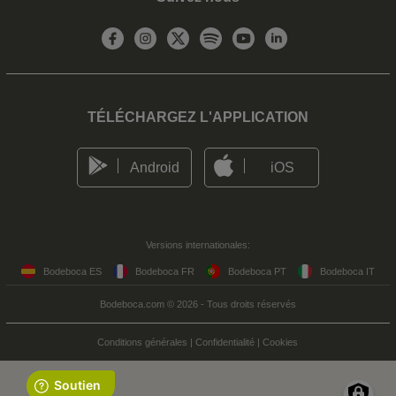
TÉLÉCHARGEZ L'APPLICATION
Android
iOS
Versions internationales:
Bodeboca ES
Bodeboca FR
Bodeboca PT
Bodeboca IT
Bodeboca.com © 2026 - Tous droits réservés
Conditions générales
|
Confidentialité
|
Cookies