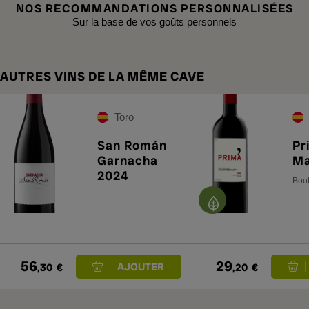
NOS RECOMMANDATIONS PERSONNALISÉES
Sur la base de vos goûts personnels
AUTRES VINS DE LA MÊME CAVE
Toro
San Román
Pr
Garnacha
Ma
2024
Bout
56
29
,30
€
,20
€