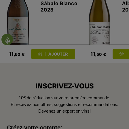
Sábalo Blanco
Al
2023
20
11
11
,50
€
,50
€
INSCRIVEZ-VOUS
10€ de réduction sur votre première commande.
Et recevez nos offres, suggestions et recommandations.
Devenez un expert en vins!
Créez votre compte: