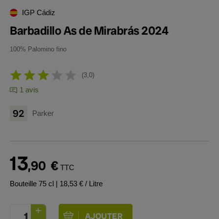
IGP Cádiz
Barbadillo As de Mirabrás 2024
100% Palomino fino
3,0
1 avis
92
Parker
13
,90
€
TTC
Bouteille 75 cl
| 18,53 € / Litre