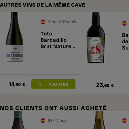
AUTRES VINS DE LA MÊME CAVE
Vino de España
Toto
Ba
Barbadillo
de
Brut Nature
Su
2023
14
23
,90
€
,65
€
NOS CLIENTS ONT AUSSI ACHETÉ
IGP Cádiz