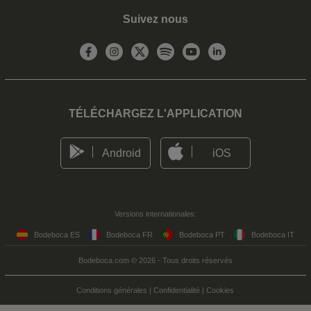
Suivez nous
TÉLÉCHARGEZ L'APPLICATION
Android
iOS
Versions internationales:
Bodeboca ES
Bodeboca FR
Bodeboca PT
Bodeboca IT
Bodeboca.com © 2026 - Tous droits réservés
Conditions générales
|
Confidentialité
|
Cookies