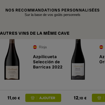
NOS RECOMMANDATIONS PERSONNALISÉES
Sur la base de vos goûts personnels
AUTRES VINS DE LA MÊME CAVE
Rioja
Azpilicueta
Az
Selección de
Or
Barricas 2022
11
12
,00
€
,10
€