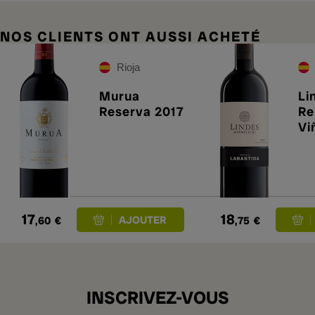
NOS CLIENTS ONT AUSSI ACHETÉ
Rioja
Murua
Li
Reserva 2017
Re
Vi
La
20
17
18
,60
€
,75
€
INSCRIVEZ-VOUS