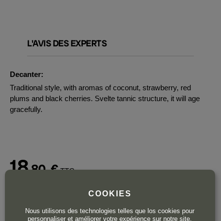
L'AVIS DES EXPERTS
Decanter:
Traditional style, with aromas of coconut, strawberry, red
plums and black cherries. Svelte tannic structure, it will age
gracefully.
18
,80
€
TTC
Bouteille 75 cl
| 25,07 € / Litre
COOKIES
Nous utilisons des technologies telles que los cookies pour
personnaliser et améliorer votre expérience sur notre site.