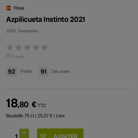
Rioja
Azpilicueta Instinto 2021
100% Tempranillo
0 avis
92
91
Peñín
Decanter
18
,80
€
TTC
Bouteille 75 cl
| 25,07 € / Litre