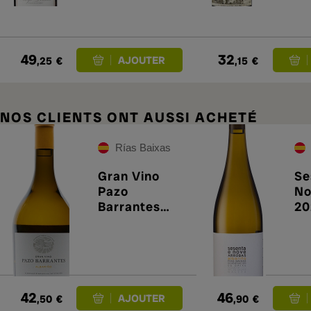
49
32
,25
€
,15
€
NOS CLIENTS ONT AUSSI ACHETÉ
Rías Baixas
Gran Vino
Se
Pazo
No
Barrantes
20
2022
42
46
,50
€
,90
€