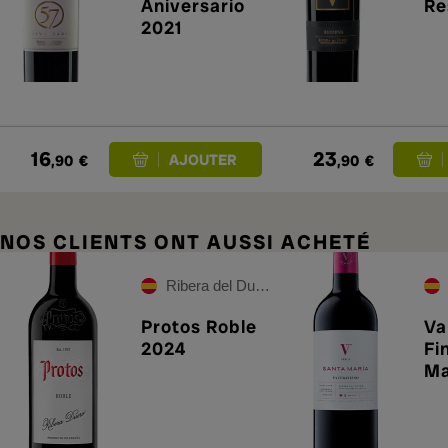
Aniversario
Re
2021
16
23
,90
€
,90
€
NOS CLIENTS ONT AUSSI ACHETÉ
Ribera del Duero
Protos Roble
Va
2024
Fi
Ma