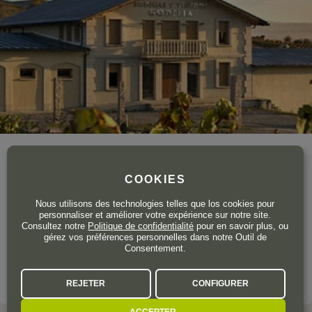
Année de création
2009
Surface totale du vignoble
40 ha.
COOKIES
Godelia est un domaine familial situé dans le hameau de
Nous utilisons des technologies telles que los cookies pour
Pieros
, un petit village appartenant à la commune de
personnaliser et améliorer votre expérience sur notre site.
Consultez notre
Politique de confidentialité
pour en savoir plus, ou
Cacabelos, dans la région de
El Bierzo
, dans la province de
gérez vos préférences personnelles dans notre Outil de
León.
Consentement.
VOIR LE DOMAINE
REJETER
CONFIGURER
ACCEPTER