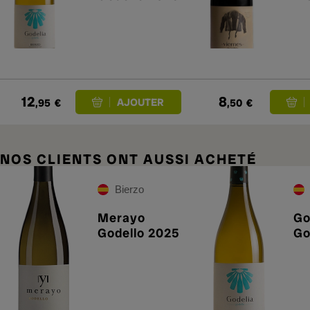
12
8
,95
€
,50
€
NOS CLIENTS ONT AUSSI ACHETÉ
Bierzo
Merayo
Go
Godello 2025
Go