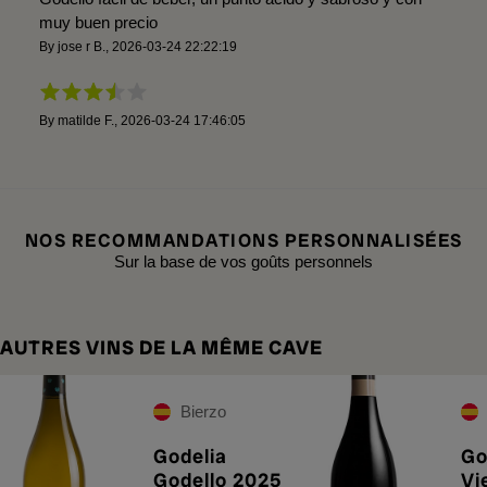
muy buen precio
By
jose r B.
,
2026-03-24 22:22:19
By
matilde F.
,
2026-03-24 17:46:05
NOS RECOMMANDATIONS PERSONNALISÉES
Sur la base de vos goûts personnels
AUTRES VINS DE LA MÊME CAVE
Bierzo
Godelia
Go
Godello 2025
Vi