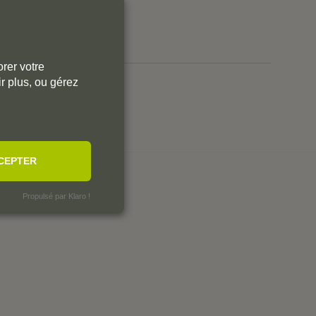
0
0
0
rer votre
r plus, ou gérez
r aux commentaires.
CEPTER
SÉES
Propulsé par Klaro !