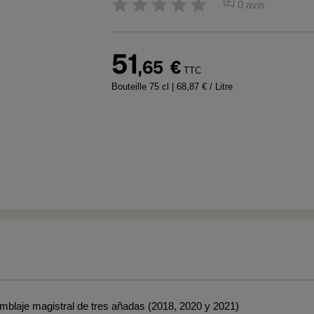
0 avis
51
,65
€
TTC
Bouteille 75 cl
| 68,87 € / Litre
amblaje magistral de tres añadas (2018, 2020 y 2021)