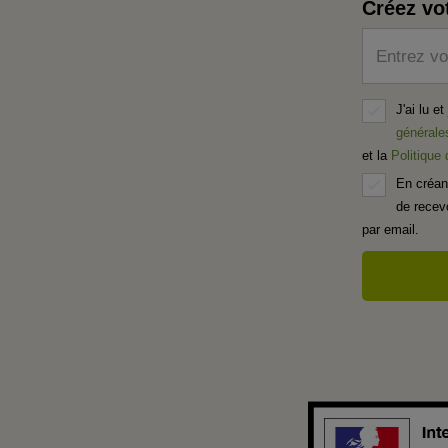
Créez vo
Entrez vo
J'ai lu e
générale
et la
Politique
En créan
de recevo
par email.