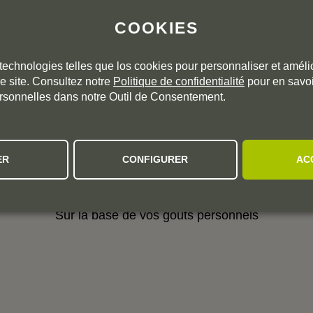
3
0 avis
2
COOKIES
1
technologies telles que los cookies pour personnaliser et amélio
e site. Consultez notre
Politique de confidentialité
pour en savoi
rsonnelles dans notre Outil de Consentement.
r ce millésime. Cliquez sur les millésimes précédents pour accéde
ER
CONFIGURER
AC
 RECOMMANDATIONS PERSONNALI
Sur la base de vos goûts personnels