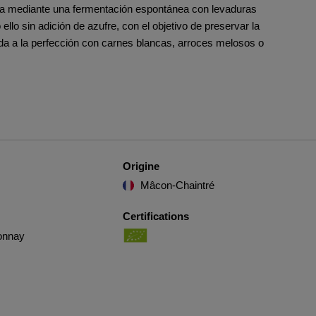
a mediante una fermentación espontánea con levaduras
o ello sin adición de azufre, con el objetivo de preservar la
da a la perfección con carnes blancas, arroces melosos o
Origine
Mâcon-Chaintré
Certifications
onnay