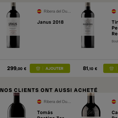
Ribera del Duero
Janus 2018
Ti
Pe
Re
M
Bout
299
81
,00
€
,10
€
NOS CLIENTS ONT AUSSI ACHETÉ
Ribera del Duero
Tomás
Ca