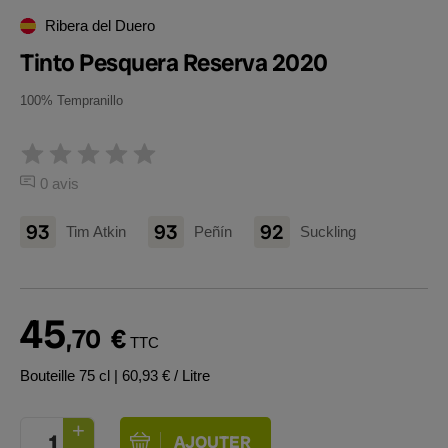
Ribera del Duero
Tinto Pesquera Reserva 2020
100% Tempranillo
0 avis
93
93
92
Tim Atkin
Peñín
Suckling
45
,70
€
TTC
Bouteille 75 cl
| 60,93 € / Litre