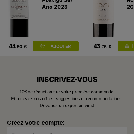
Postigo 3er
Ro
Año 2023
20
44
43
,80
€
,75
€
INSCRIVEZ-VOUS
10€ de réduction sur votre première commande.
Et recevez nos offres, suggestions et recommandations.
Devenez un expert en vins!
Créez votre compte: