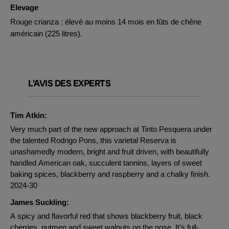
Elevage
Rouge crianza : élevé au moins 14 mois en fûts de chêne
américain (225 litres).
L'AVIS DES EXPERTS
Tim Atkin:
Very much part of the new approach at Tinto Pesquera under
the talented Rodrigo Pons, this varietal Reserva is
unashamedly modern, bright and fruit driven, with beautifully
handled American oak, succulent tannins, layers of sweet
baking spices, blackberry and raspberry and a chalky finish.
2024-30
James Suckling:
A spicy and flavorful red that shows blackberry fruit, black
cherries, nutmeg and sweet walnuts on the nose. It’s full-