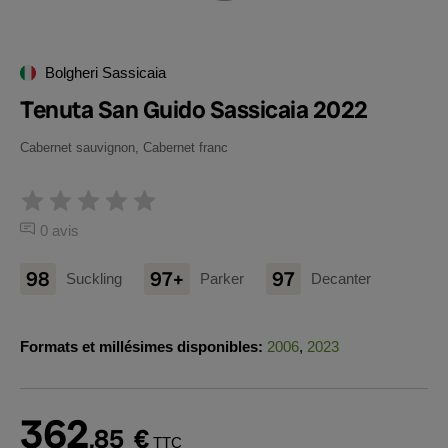
Bolgheri Sassicaia
Tenuta San Guido Sassicaia 2022
Cabernet sauvignon, Cabernet franc
0 avis
98
97+
97
Suckling
Parker
Decanter
Formats et millésimes disponibles:
2006
,
2023
362
,85
€
TTC