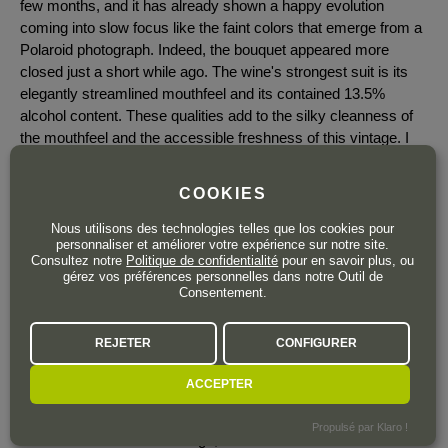
few months, and it has already shown a happy evolution
coming into slow focus like the faint colors that emerge from a
Polaroid photograph. Indeed, the bouquet appeared more
closed just a short while ago. The wine's strongest suit is its
elegantly streamlined mouthfeel and its contained 13.5%
alcohol content. These qualities add to the silky cleanness of
the mouthfeel and the accessible freshness of this vintage. I
am confident that this bottle will improve with time. It requires
patience.
COOKIES
Decanter:
Nous utilisons des technologies telles que los cookies pour
The wine is tightly coiled and concentrated. It feels almost
personnaliser et améliorer votre expérience sur notre site.
Consultez notre
Politique de confidentialité
pour en savoir plus, ou
cinched at the waist, with a fascinating tension between the
gérez vos préférences personnelles dans notre Outil de
weight of raspberry, blackberry and strawberry coulis fruit and
Consentement.
the wine's verticality, as if it's trying to burst out. Lovely mid-
palate sapidity is allied to fresh acidity and fine but dense
REJETER
CONFIGURER
tannins, making for a dark horse of a Sassicaia that isn't giving
much away today but will greatly reward those who can cellar
ACCEPTER
it for 12 years and more. ‘What is sure is that 2022 will need a
lot of time, but will also have a long life,’ said Priscilla Incisa
Propulsé par Klaro !
della Rocchetta. A hot vintage, 2022 caused the team to work