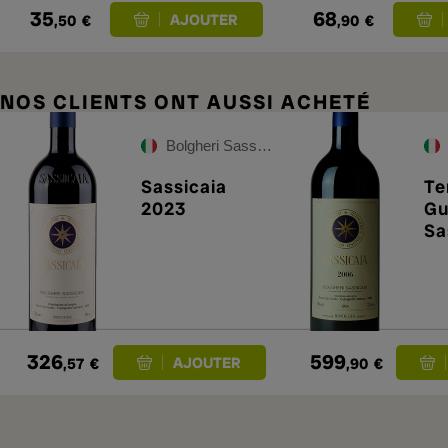
35
68
,50
€
,90
€
NOS CLIENTS ONT AUSSI ACHETÉ
Bolgheri Sassicaia
Sassicaia
Te
2023
Gu
Sa
20
326
599
,57
€
,90
€