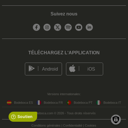
Suivez nous
TÉLÉCHARGEZ L'APPLICATION
Android
iOS
Versions internationales:
Bodeboca ES
Bodeboca FR
Bodeboca PT
Bodeboca IT
Bodeboca.com © 2026 - Tous droits réservés
Conditions générales
|
Confidentialité
|
Cookies