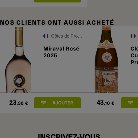
NOS CLIENTS ONT AUSSI ACHETÉ
Côtes de Provence
Miraval Rosé
Cl
2025
Cu
Pr
Ca
Ti
20
23
43
,90
€
,10
€
INSCRIVEZ-VOUS