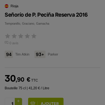
Rioja
Señorío de P. Peciña Reserva 2016
Tempranillo, Graciano, Garnacha
0 avis
94
93+
Tim Atkin
Parker
30
,90
€
TTC
Bouteille 75 cl
| 41,20 € / Litre