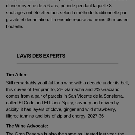
d'une moyenne de 5-6 ans, période pendant laquelle 8
soutiages ont été effectués selon la méthode traditionnelle par
gravité et décantation. Il a ensuite reposé au moins 36 mois en
bouteille.
L'AVIS DES EXPERTS
Tim Atkin:
Still remarkably youthful for a wine with a decade under its belt,
this cuvée of Tempranillo, 3% Garnacha and 2% Graciano
comes from a pair of parcels in San Vicente de la Sonsierra,
called El Codo and El Llano. Spicy, savoury and driven by
acidity, it has layers of clove, ginger and wild strawberry,
filigree tannins and lots of zip and energy. 2027-36
The Wine Advocate:
The Gran Reserva is also the same as I tasted last year, the