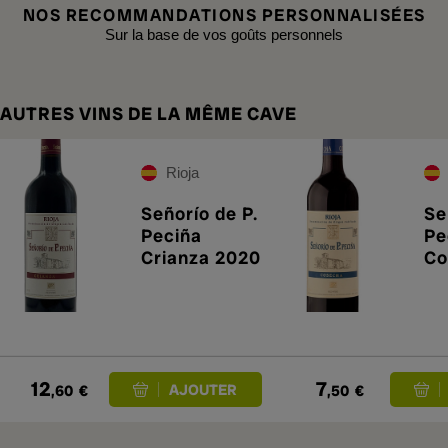
NOS RECOMMANDATIONS PERSONNALISÉES
Sur la base de vos goûts personnels
AUTRES VINS DE LA MÊME CAVE
Rioja
Señorío de P.
Se
Peciña
Pe
Crianza 2020
Co
12
7
,60
€
,50
€