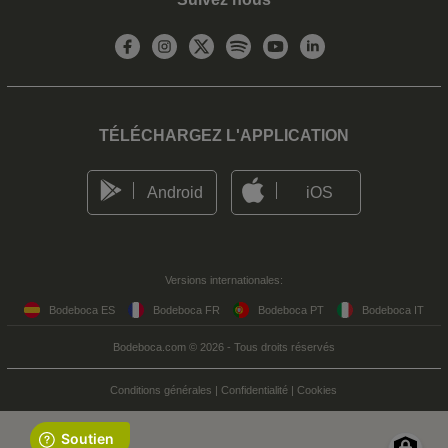
TÉLÉCHARGEZ L'APPLICATION
Android
iOS
Versions internationales:
Bodeboca ES
Bodeboca FR
Bodeboca PT
Bodeboca IT
Bodeboca.com © 2026 - Tous droits réservés
Conditions générales
|
Confidentialité
|
Cookies