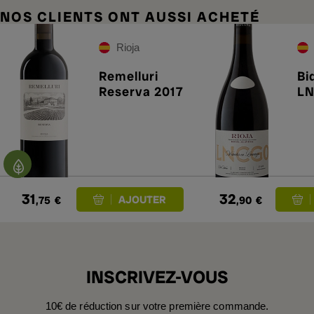
NOS CLIENTS ONT AUSSI ACHETÉ
Rioja
Remelluri
Bi
Reserva 2017
LN
31
32
,75
€
,90
€
INSCRIVEZ-VOUS
10€ de réduction sur votre première commande.