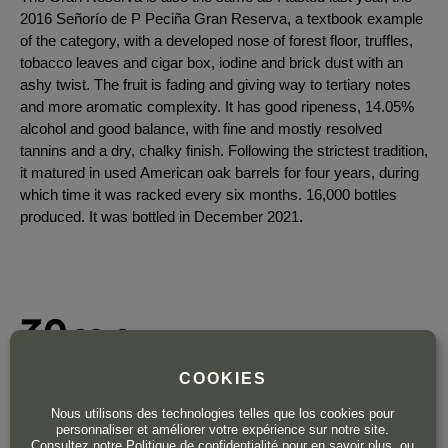
2016 Señorío de P Peciña Gran Reserva, a textbook example
of the category, with a developed nose of forest floor, truffles,
tobacco leaves and cigar box, iodine and brick dust with an
ashy twist. The fruit is fading and giving way to tertiary notes
and more aromatic complexity. It has good ripeness, 14.05%
alcohol and good balance, with fine and mostly resolved
tannins and a dry, chalky finish. Following the strictest tradition,
it matured in used American oak barrels for four years, during
which time it was racked every six months. 16,000 bottles
produced. It was bottled in December 2021.
30
,90
€
TTC
Bouteille 75 cl
| 41,20 € / Litre
COOKIES
Nous utilisons des technologies telles que los cookies pour
personnaliser et améliorer votre expérience sur notre site.
Consultez notre
Politique de confidentialité
pour en savoir plus, ou