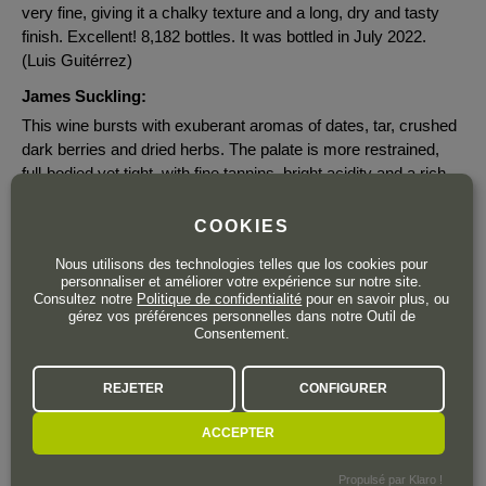
very fine, giving it a chalky texture and a long, dry and tasty
finish. Excellent! 8,182 bottles. It was bottled in July 2022.
(Luis Guitérrez)
James Suckling:
This wine bursts with exuberant aromas of dates, tar, crushed
dark berries and dried herbs. The palate is more restrained,
full-bodied yet tight, with fine tannins, bright acidity and a rich,
flavorful finish. Drink now. (Jacobo García Andrade)
COOKIES
Decanter:
Very ripe nose, showing notes of plums, dates, coffee and
Nous utilisons des technologies telles que los cookies pour
personnaliser et améliorer votre expérience sur notre site.
cloves. Gentle texture, fresh and harmonious, with a mineral
Consultez notre
Politique de confidentialité
pour en savoir plus, ou
lift.
gérez vos préférences personnelles dans notre Outil de
Consentement.
REJETER
CONFIGURER
ACCEPTER
36
pour 3 unités ou plus.
x3
,25
€
36
,90
€
Propulsé par Klaro !