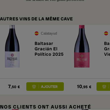
AUTRES VINS DE LA MÊME CAVE
Calatayud
Baltasar
Ba
Gracián El
Gr
Político 2025
Vi
Hé
7
10
,50
€
,95
€
NOS CLIENTS ONT AUSSI ACHETÉ