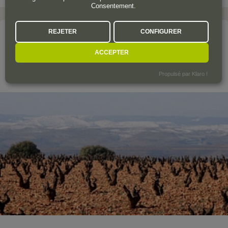
Consentement.
REJETER
CONFIGURER
Le domaine
SAN ALEJANDRO
ACCEPTER
Propulsé par Klaro !
Calatayud