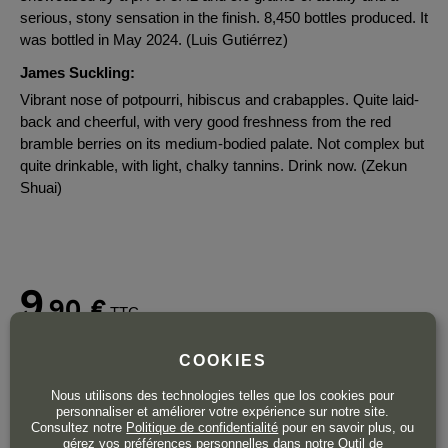
serious, stony sensation in the finish. 8,450 bottles produced. It
was bottled in May 2024. (Luis Gutiérrez)
James Suckling:
Vibrant nose of potpourri, hibiscus and crabapples. Quite laid-
back and cheerful, with very good freshness from the red
bramble berries on its medium-bodied palate. Not complex but
quite drinkable, with light, chalky tannins. Drink now. (Zekun
Shuai)
9
,90
€
TTC
Bouteille 75 cl
| 13,20 € / Litre
COOKIES
Nous utilisons des technologies telles que los cookies pour
personnaliser et améliorer votre expérience sur notre site.
Consultez notre
Politique de confidentialité
pour en savoir plus, ou
gérez vos préférences personnelles dans notre Outil de