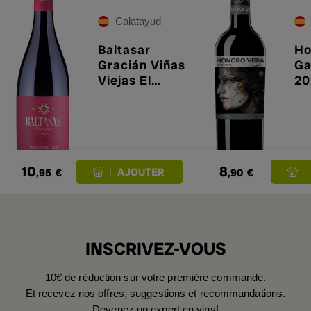
Calatayud
Baltasar
Ho
Gracián Viñas
Ga
Viejas El
20
Héroe 2024
10
8
,95
€
,90
€
INSCRIVEZ-VOUS
10€ de réduction sur votre première commande.
Et recevez nos offres, suggestions et recommandations.
Devenez un expert en vins!