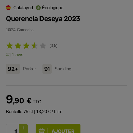
Calatayud
Écologique
Querencia Deseya 2023
100% Garnacha
3,5
1 avis
92+
91
Parker
Suckling
9
,90
€
TTC
Bouteille 75 cl
| 13,20 € / Litre