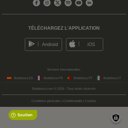
TÉLÉCHARGEZ L'APPLICATION
Android
iOS
Versions internationales:
Bodeboca ES
Bodeboca FR
Bodeboca PT
Bodeboca IT
Bodeboca.com © 2026 - Tous droits réservés
Conditions générales
|
Confidentialité
|
Cookies