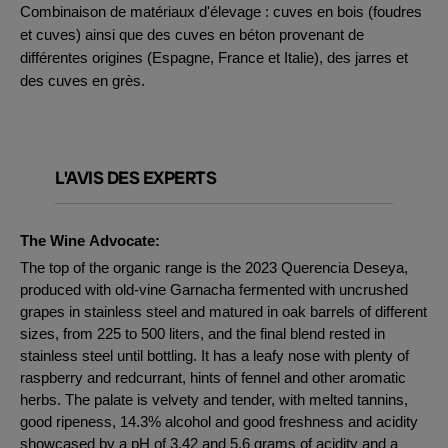
Combinaison de matériaux d'élevage : cuves en bois (foudres
et cuves) ainsi que des cuves en béton provenant de
différentes origines (Espagne, France et Italie), des jarres et
des cuves en grès.
L'AVIS DES EXPERTS
The Wine Advocate:
The top of the organic range is the 2023 Querencia Deseya,
produced with old-vine Garnacha fermented with uncrushed
grapes in stainless steel and matured in oak barrels of different
sizes, from 225 to 500 liters, and the final blend rested in
stainless steel until bottling. It has a leafy nose with plenty of
raspberry and redcurrant, hints of fennel and other aromatic
herbs. The palate is velvety and tender, with melted tannins,
good ripeness, 14.3% alcohol and good freshness and acidity
showcased by a pH of 3.42 and 5.6 grams of acidity and a