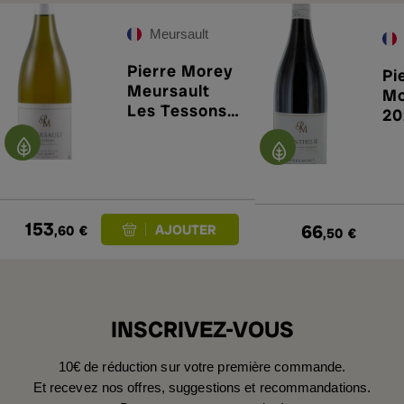
Meursault
Pierre Morey
Pi
Meursault
Mo
Les Tessons
20
2024
153
66
,60
€
,50
€
INSCRIVEZ-VOUS
10€ de réduction sur votre première commande.
Et recevez nos offres, suggestions et recommandations.