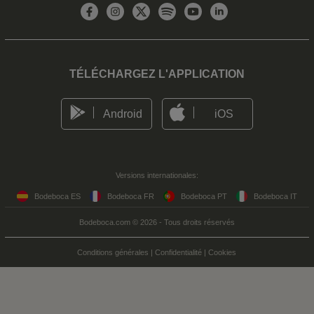
TÉLÉCHARGEZ L'APPLICATION
Android
iOS
Versions internationales:
Bodeboca ES
Bodeboca FR
Bodeboca PT
Bodeboca IT
Bodeboca.com © 2026 - Tous droits réservés
Conditions générales
|
Confidentialité
|
Cookies