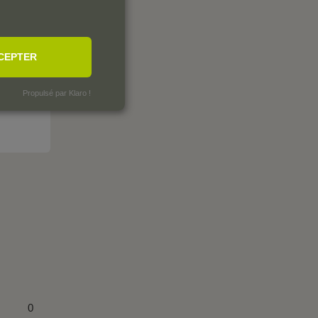
CEPTER
Propulsé par Klaro !
0