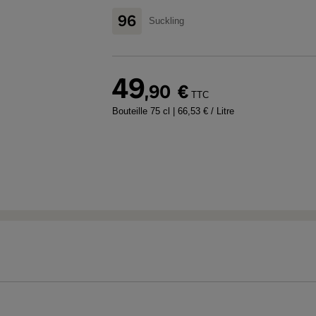
96
Suckling
49
,90
€
TTC
Bouteille 75 cl
| 66,53 € / Litre