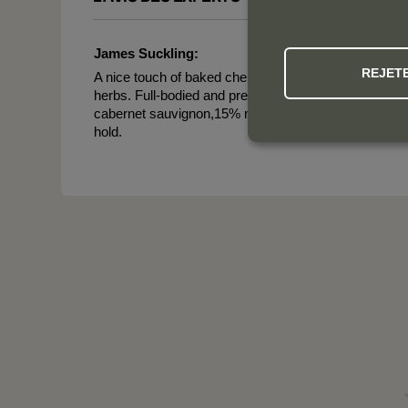
James Suckling:
REJET
A nice touch of baked cherries and dark chocolate to t
herbs. Full-bodied and pretty powerful with fine-grai
cabernet sauvignon,15% merlot and 1% cabernet franc. 
hold.