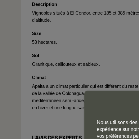
Description
Vignobles situés à El Condor, entre 185 et 385 mètre
d'altitude.
Size
53 hectares.
Sol
Granitique, caillouteux et sableux.
Climat
Apalta a un climat particulier qui est différent du reste
de la vallée de Colchagua. C'est un climat
méditerranéen semi-aride, avec une saison des plui
en hiver et une longue saison sèche en été.
Nous utilisons des 
expérience sur notr
vos préférences pe
L'AVIS DES EXPERTS