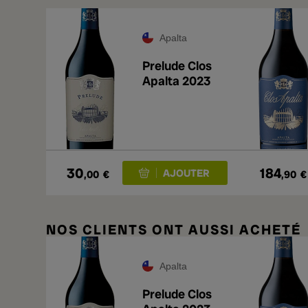
Apalta
Prelude Clos
Apalta 2023
30
184
,00
€
,90
€
NOS CLIENTS ONT AUSSI ACHETÉ
Apalta
Prelude Clos