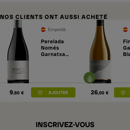
NOS CLIENTS ONT AUSSI ACHETÉ
Empordà
Perelada
Fi
Només
Ga
Garnatxa
Bl
Negra 2025
9
26
,80
€
,00
€
INSCRIVEZ-VOUS