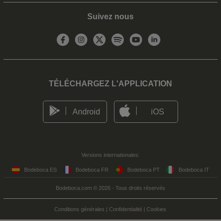
Suivez nous
TÉLÉCHARGEZ L'APPLICATION
Android
iOS
Versions internationales:
Bodeboca ES
Bodeboca FR
Bodeboca PT
Bodeboca IT
Bodeboca.com © 2026 - Tous droits réservés
Conditions générales
|
Confidentialité
|
Cookies