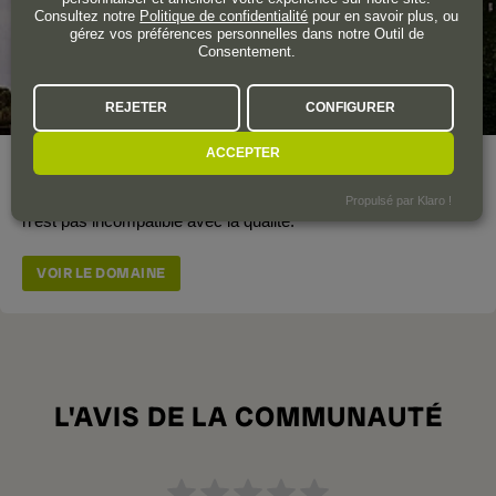
Consultez notre
Politique de confidentialité
pour en savoir plus, ou
gérez vos préférences personnelles dans notre Outil de
Consentement.
REJETER
CONFIGURER
ACCEPTER
Le Castilo de Perelada est l'un des plus grands de l'appellation
Empordà. C'est l'un des exemples où la taille de la production
Propulsé par Klaro !
n'est pas incompatible avec la qualité.
VOIR LE DOMAINE
L'AVIS DE LA COMMUNAUTÉ