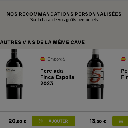
NOS RECOMMANDATIONS PERSONNALISÉES
Sur la base de vos goûts personnels
AUTRES VINS DE LA MÊME CAVE
Empordà
Perelada
Pe
Finca Espolla
Fi
2023
20
13
,90
€
,50
€