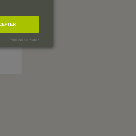
CEPTER
Propulsé par Klaro !