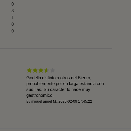
0
3
1
0
0
Godello distinto a otros del Bierzo,
1
probablemente por su larga estancia con
sus lías. Su carácter lo hace muy
gastronómico.
By
miguel angel M.
,
2025-02-09 17:45:22