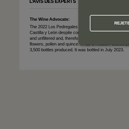
L'AVIS DES EXPERTS
The Wine Advocate:
REJET
The 2022 Los Pedregales is Godello sold without Bierz
Castilla y León despite coming from one single vineyard
and unfiltered and, therefore, is a little cloudy and wi
flowers, pollen and quince. It has a medium-bodied pa
3,500 bottles produced. It was bottled in July 2023.