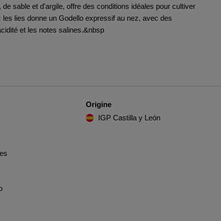
de sable et d'argile, offre des conditions idéales pour cultiver
 les lies donne un Godello expressif au nez, avec des
acidité et les notes salines.&nbsp
Origine
IGP Castilla y León
les
o