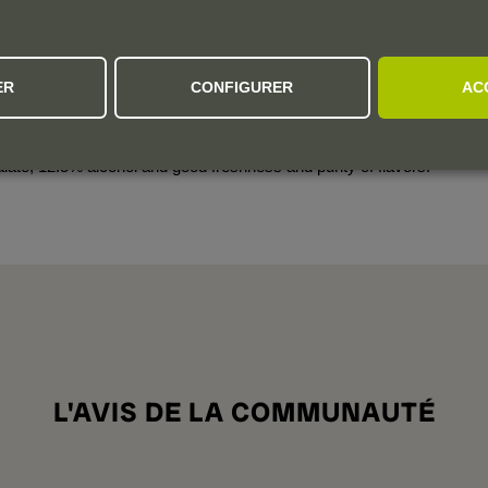
ER
CONFIGURER
AC
o appellation and is instead sold as Vino de la Tierra de
 in the village of Valtuille de Abajo. It was bottled unfined
th a golden color. It has a characterful nose of dried yellow
late, 12.5% alcohol and good freshness and purity of flavors.
L'AVIS DE LA COMMUNAUTÉ