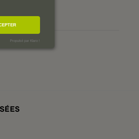
0
0
CEPTER
Propulsé par Klaro !
SÉES