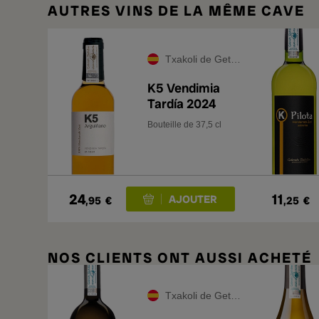
AUTRES VINS DE LA MÊME CAVE
Txakoli de Getaria
K5 Vendimia
Tardía 2024
Bouteille de 37,5 cl
24
11
,95
€
,25
€
NOS CLIENTS ONT AUSSI ACHETÉ
Txakoli de Getaria