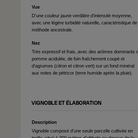
Vue
D'une couleur jaune verdâtre d'intensité moyenne,
avec une légère turbidité naturelle, caractéristique de 
méthode ancestrale.
Nez
Très expressif et frais, avec des arômes dominants 
pomme acidulée, de foin fraîchement coupé et
d'agrumes (citron et citron vert) sur un fond minéral
aux notes de pétricor (terre humide après la pluie).
VIGNOBLE ET ÉLABORATION
Description
Vignoble composé d'une seule parcelle cultivée en
treille, situé à 300 mètres d'altitude au-dessus de la