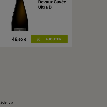
Devaux Cuvée
Ultra D
46
,90
€
céder via