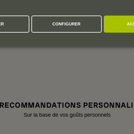
1 avis
2
1
Millésimes:
2025
2024
ER
CONFIGURER
AC
 RECOMMANDATIONS PERSONNALI
Sur la base de vos goûts personnels