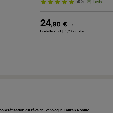
1 avis
5,0
24
,90
€
TTC
Bouteille 75 cl
| 33,20 € / Litre
concrétisation du rêve
de l'œnologue
Lauren Rosillo
: