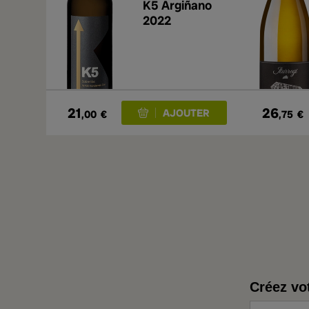
K5 Argiñano
2022
21
26
,00
€
,75
€
Créez vo