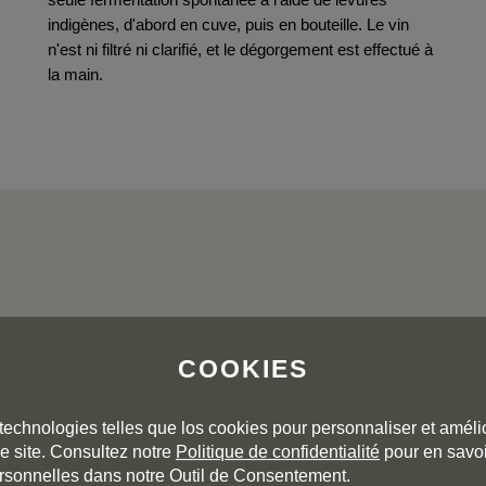
indigènes, d'abord en cuve, puis en bouteille. Le vin
n'est ni filtré ni clarifié, et le dégorgement est effectué à
la main.
L'AVIS DE LA COMMUNAUTÉ
COOKIES
5,0
5
technologies telles que los cookies pour personnaliser et amélio
4
e site. Consultez notre
Politique de confidentialité
pour en savoi
3
rsonnelles dans notre Outil de Consentement.