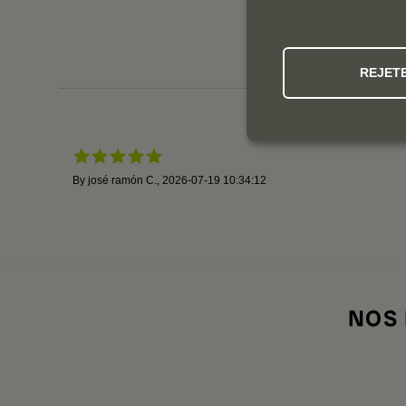
REJET
By
josé ramón C.
,
2026-07-19 10:34:12
NOS