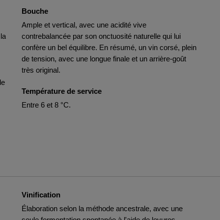
Bouche
Ample et vertical, avec une acidité vive
la
contrebalancée par son onctuosité naturelle qui lui
confère un bel équilibre. En résumé, un vin corsé, plein
de tension, avec une longue finale et un arrière-goût
très original.
de
Température de service
Entre 6 et 8 °C.
Vinification
Élaboration selon la méthode ancestrale, avec une
seule fermentation spontanée à l'aide de levures