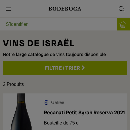
S'identifier
VINS DE ISRAËL
Notre large catalogue de vins toujours disponible
FILTRE
/
TRIER
Prix
2
Produits
Cépage
Galilee
Millésime
Recanati Petit Syrah Reserva 2021
Merlot
1
Bouteille de 75 cl
Petit syrah
1