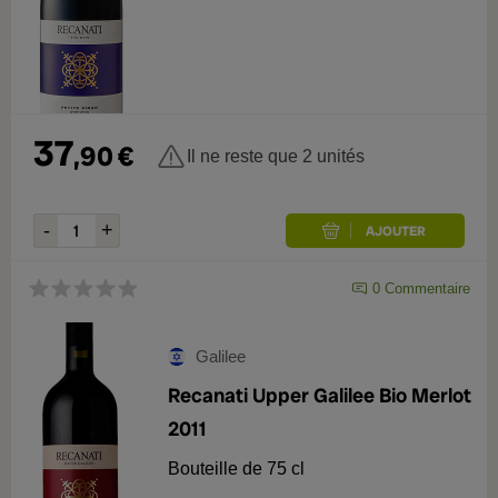
2011
1
2021
1
37
,
90
€
Il ne reste que 2 unités
0
Commentaire
Galilee
Recanati Upper Galilee Bio Merlot
2011
Bouteille de 75 cl