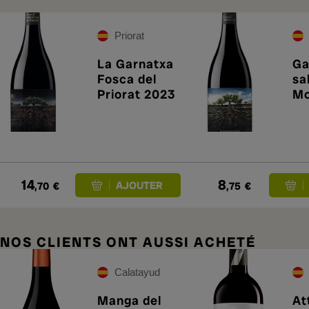
Priorat
La Garnatxa
Ga
Fosca del
sa
Priorat 2023
Mo
20
14
8
,70
€
,75
€
NOS CLIENTS ONT AUSSI ACHETÉ
Calatayud
Manga del
At