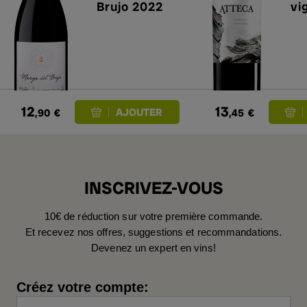
Brujo 2022
vi
12
13
,90
€
,45
€
INSCRIVEZ-VOUS
10€ de réduction sur votre première commande.
Et recevez nos offres, suggestions et recommandations.
Devenez un expert en vins!
Créez votre compte: