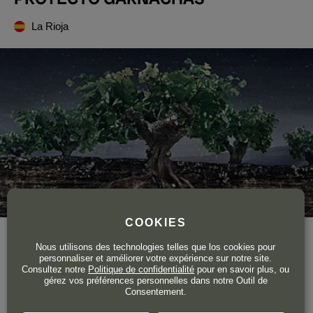
La Rioja
COOKIES
Année de création
2009
Nous utilisons des technologies telles que los cookies pour
Production totale
100.000 bouteilles
personnaliser et améliorer votre expérience sur notre site.
Consultez notre
Politique de confidentialité
pour en savoir plus, ou
gérez vos préférences personnelles dans notre Outil de
La passion de l’œnologue
Raúl Acha
pour le Grenache a été
Consentement.
le point de départ d'une aventure destinée à sauver de l'oubli