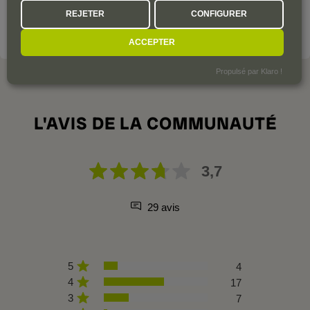
certaines zones traditionnelles de culture de ce cépage.
REJETER
CONFIGURER
VOIR LE DOMAINE
ACCEPTER
Propulsé par Klaro !
L'AVIS DE LA COMMUNAUTÉ
3,7
29 avis
5
4
4
17
3
7