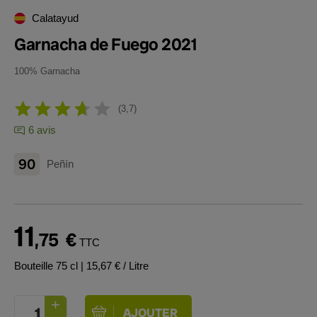
Calatayud
Garnacha de Fuego 2021
100% Garnacha
3,7
6 avis
90
Peñín
11
,75
€
TTC
Bouteille 75 cl
| 15,67 € / Litre