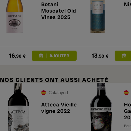
Botani
Ni
Moscatel Old
Vines 2025
16
13
,90
€
,50
€
NOS CLIENTS ONT AUSSI ACHETÉ
Calatayud
Atteca Vieille
Ho
vigne 2022
Ga
20
Bout