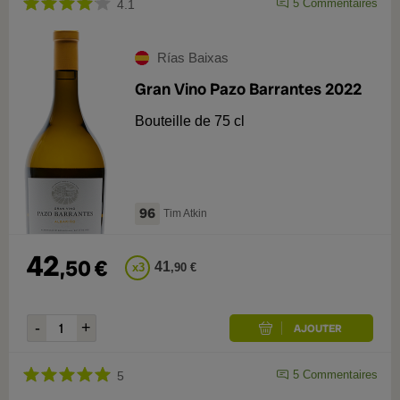
5
Commentaires
4.1
Rías Baixas
Gran Vino Pazo Barrantes 2022
Bouteille de 75 cl
96
Tim Atkin
42
,
50
€
41
x
3
,
90
€
5
Commentaires
5