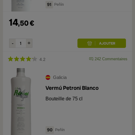
91
Peñín
14
,
50
€
242
Commentaires
4.2
Galicia
Vermú Petroni Blanco
Bouteille de 75 cl
90
Peñín