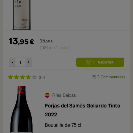
13
,
95
€
15
,
50
€
(10% de réduction)
5
Commentaires
3.8
Rías Baixas
Forjas del Salnés Goliardo Tinto
2022
Bouteille de 75 cl