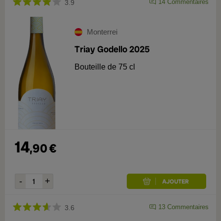
14
Commentaires
3.9
Monterrei
Triay Godello 2025
Bouteille de 75 cl
14
,
90
€
13
Commentaires
3.6