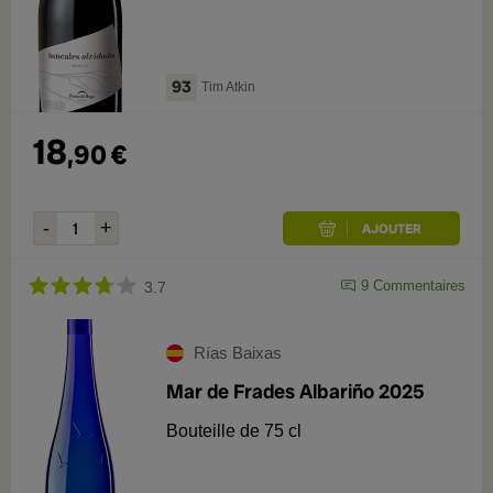
93
Tim Atkin
18
,
90
€
9
Commentaires
3.7
Rías Baixas
Mar de Frades Albariño 2025
Bouteille de 75 cl