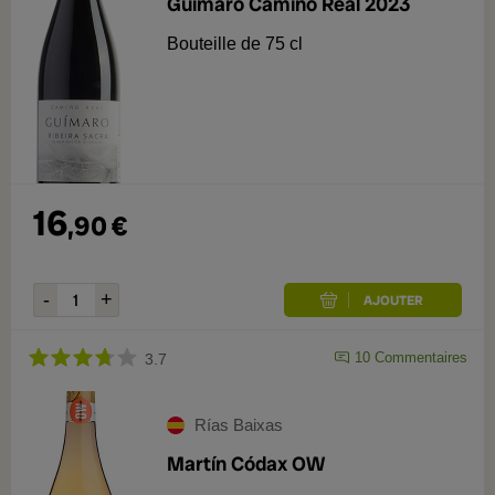
Guímaro Camiño Real 2023
Bouteille de 75 cl
16
,
90
€
10
Commentaires
3.7
Rías Baixas
Martín Códax OW