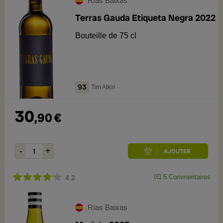
Rías Baixas
Terras Gauda Etiqueta Negra 2022
Bouteille de 75 cl
93
Tim Atkin
30
,
90
€
5
Commentaires
4.2
Rías Baixas