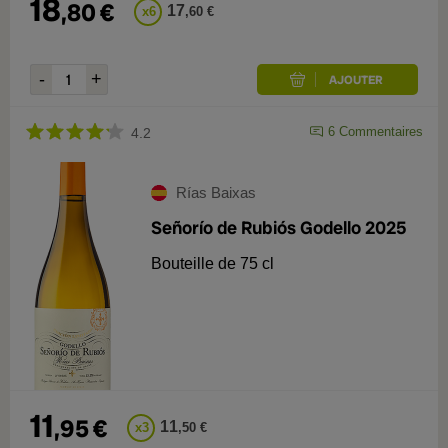
18
,
80
€
17
x
6
,
60
€
6
Commentaires
4.2
Rías Baixas
Señorío de Rubiós Godello 2025
Bouteille de 75 cl
11
,
95
€
11
x
3
,
50
€