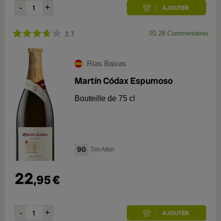
28
Commentaires
3.7
Rías Baixas
Martín Códax Espumoso
Bouteille de 75 cl
90
Tim Atkin
22
,
95
€