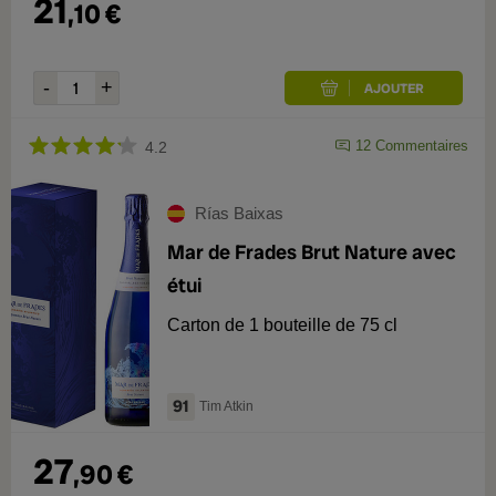
21
,
10
€
12
Commentaires
4.2
Rías Baixas
Mar de Frades Brut Nature avec
étui
Carton de 1 bouteille de 75 cl
91
Tim Atkin
27
,
90
€