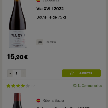
Valdeorras
Via XVIII 2022
Bouteille de 75 cl
94
Tim Atkin
15
,
90
€
11
Commentaires
3.9
Ribeira Sacra