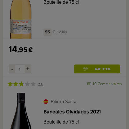
Bouteille de 75 cl
93
Tim Atkin
14
,
95
€
10
Commentaires
2.8
Ribeira Sacra
Bancales Olvidados 2021
Bouteille de 75 cl