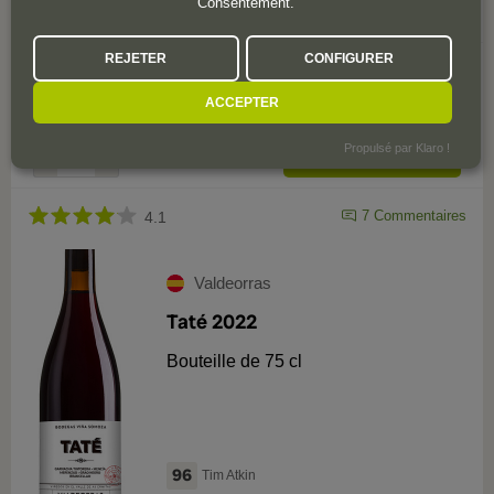
Consentement.
92
Tim Atkin
REJETER
CONFIGURER
15
,
75
€
17
,
50
€
ACCEPTER
(10% de réduction)
Propulsé par Klaro !
7
Commentaires
4.1
Valdeorras
Taté 2022
Bouteille de 75 cl
96
Tim Atkin