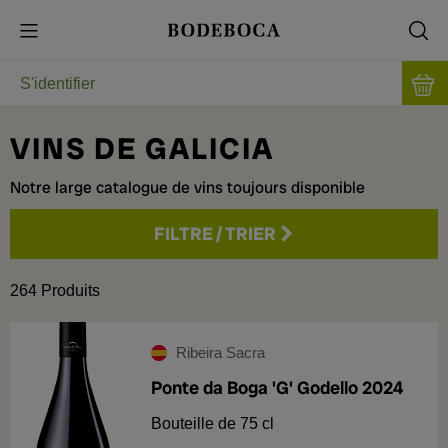
S'identifier
VINS DE GALICIA
Notre large catalogue de vins toujours disponible
FILTRE
/
TRIER
Prix
264
Produits
Origine
Ribeira Sacra
Type
Ponte da Boga 'G' Godello 2024
Rías Baixas
146
Blanc
196
Domaine
Bouteille de 75 cl
Ribeiro
37
Rouge
54