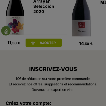
Arrayán
Ma
Selección
2020
11
14
,50
€
,50
€
INSCRIVEZ-VOUS
10€ de réduction sur votre première commande.
Et recevez nos offres, suggestions et recommandations.
Devenez un expert en vins!
Créez votre compte: