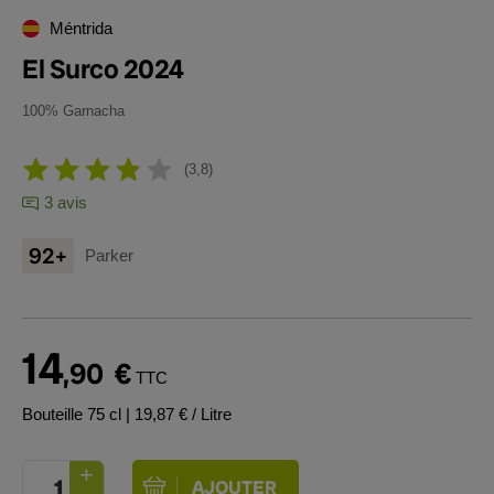
Méntrida
El Surco 2024
100% Garnacha
3,8
3 avis
92+
Parker
14
,90
€
TTC
Bouteille 75 cl
| 19,87 € / Litre