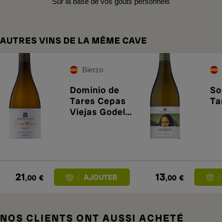
Sur la base de vos goûts personnels
AUTRES VINS DE LA MÊME CAVE
Bierzo
Dominio de
So
Tares Cepas
Ta
Viejas Godello
2025
21
13
,00
€
,00
€
NOS CLIENTS ONT AUSSI ACHETÉ