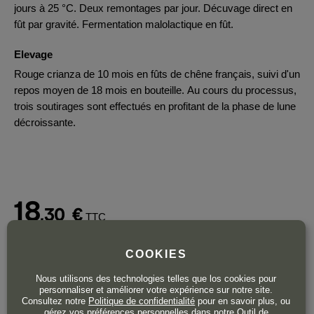
jours à 25 °C. Deux remontages par jour. Décuvage direct en
fût par gravité. Fermentation malolactique en fût.
Elevage
Rouge crianza de 10 mois en fûts de chêne français, suivi d'un
repos moyen de 18 mois en bouteille. Au cours du processus,
trois soutirages sont effectués en profitant de la phase de lune
décroissante.
18
,30
€
TTC
Bouteille 75 cl
| 24,40 € / Litre
COOKIES
Nous utilisons des technologies telles que los cookies pour
personnaliser et améliorer votre expérience sur notre site.
Consultez notre
Politique de confidentialité
pour en savoir plus, ou
gérez vos préférences personnelles dans notre Outil de