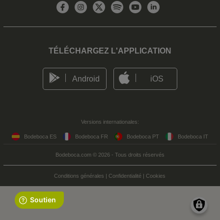
TÉLÉCHARGEZ L'APPLICATION
Android
iOS
Versions internationales:
Bodeboca ES
Bodeboca FR
Bodeboca PT
Bodeboca IT
Bodeboca.com © 2026 - Tous droits réservés
Conditions générales
|
Confidentialité
|
Cookies