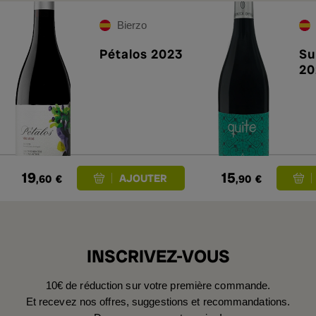
Bierzo
Pétalos 2023
Su
20
19
15
,60
€
,90
€
INSCRIVEZ-VOUS
10€ de réduction sur votre première commande.
Et recevez nos offres, suggestions et recommandations.