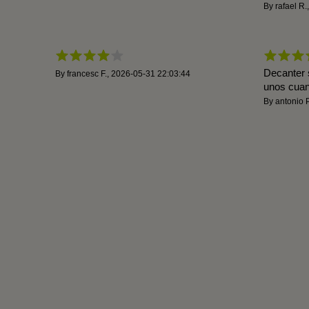
By
rafael R.
Decanter 
By
francesc F.
,
2026-05-31 22:03:44
unos cuant
By
antonio P