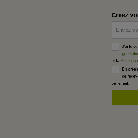
Créez vo
Entrez vo
J'ai lu e
générale
et la
Politique
En créan
de recevo
par email.