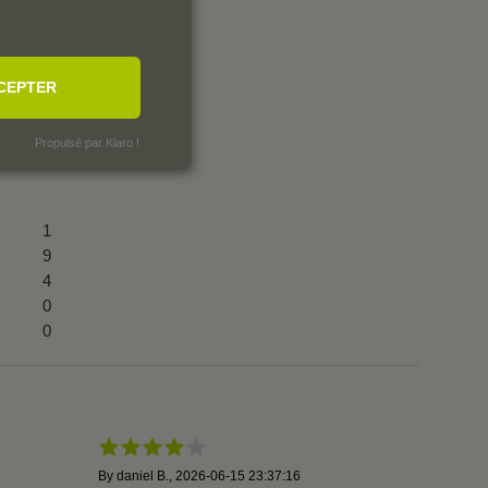
CEPTER
Propulsé par Klaro !
1
9
4
0
0
By
daniel B.
,
2026-06-15 23:37:16