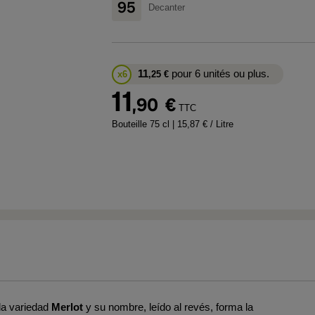
95
Decanter
11
pour 6 unités ou plus.
x6
,25
€
11
,90
€
TTC
Bouteille 75 cl
| 15,87 € / Litre
la variedad
Merlot
y su nombre, leído al revés, forma la