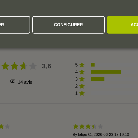
ER
CONFIGURER
AC
L'AVIS DE LA COMMUNAUTÉ
3,6
5
4
3
14 avis
2
1
By
felipe C.
,
2026-06-23 18:19:13