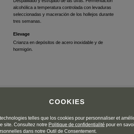
Despalillado y estrujado de las uvas. Fermentación
alcohólica a temperatura controlada con levaduras
seleccionadas y maceración de los hollejos durante
tres semanas.
Elevage
Crianza en depósitos de acero inoxidable y de
hormigón.
COOKIES
erry and blackberry. The palate is exciting with fresh, round-
ing Médocain tannins; a concentrated and stylish finish.
technologies telles que los cookies pour personnaliser et amélio
e site. Consultez notre
Politique de confidentialité
pour en savoi
rsonnelles dans notre Outil de Consentement.