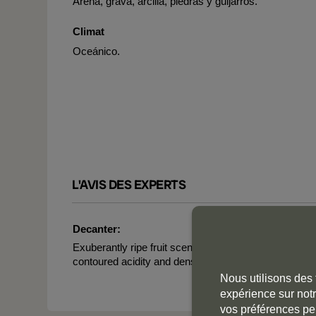
Arena, grava, arcilla, piedras y guijarros.
Climat
Oceánico.
L'AVIS DES EXPERTS
Decanter:
Exuberantly ripe fruit scents: pristine, aromatic blueb
contoured acidity and dense but well-integrated, yield
Nous utilisons des 
expérience sur notr
vos préférences pe