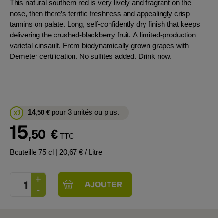
This natural southern red is very lively and fragrant on the
nose, then there’s terrific freshness and appealingly crisp
tannins on palate. Long, self-confidently dry finish that keeps
delivering the crushed-blackberry fruit. A limited-production
varietal cinsault. From biodynamically grown grapes with
Demeter certification. No sulfites added. Drink now.
14
pour 3 unités ou plus.
x3
,50
€
15
,50
€
TTC
Bouteille 75 cl
| 20,67 € / Litre