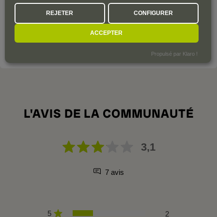
La propriété du XVII siècle est cédée par la famille Lafarge à
REJETER
CONFIGURER
l’Église, puis en 2003, Florian André, un jeune vigneron de
Tavel, prend la relève.
ACCEPTER
VOIR LE DOMAINE
Propulsé par Klaro !
L'AVIS DE LA COMMUNAUTÉ
3,1
7 avis
5
2