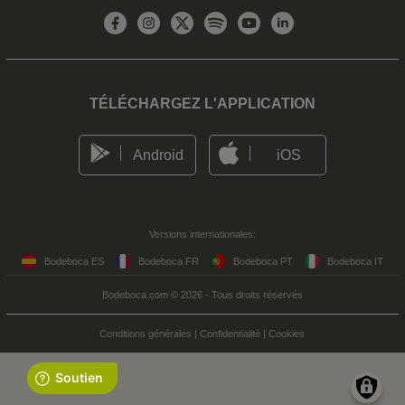
TÉLÉCHARGEZ L'APPLICATION
Android
iOS
Versions internationales:
Bodeboca ES
Bodeboca FR
Bodeboca PT
Bodeboca IT
Bodeboca.com © 2026 - Tous droits réservés
Conditions générales
|
Confidentialité
|
Cookies