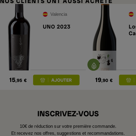
NOS CLIENTS ONT AUSSI ACHETÉ
Valencia
UNO 2023
Lo
Ca
15
19
,95
€
,90
€
INSCRIVEZ-VOUS
10€ de réduction sur votre première commande.
Et recevez nos offres, suggestions et recommandations.