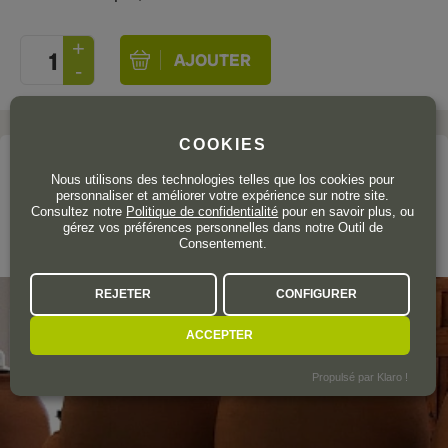
COOKIES
Le domaine
Nous utilisons des technologies telles que los cookies pour
personnaliser et améliorer votre expérience sur notre site.
BALDOVAR 923
Consultez notre
Politique de confidentialité
pour en savoir plus, ou
gérez vos préférences personnelles dans notre Outil de
Consentement.
Valencia
REJETER
CONFIGURER
ACCEPTER
Propulsé par Klaro !