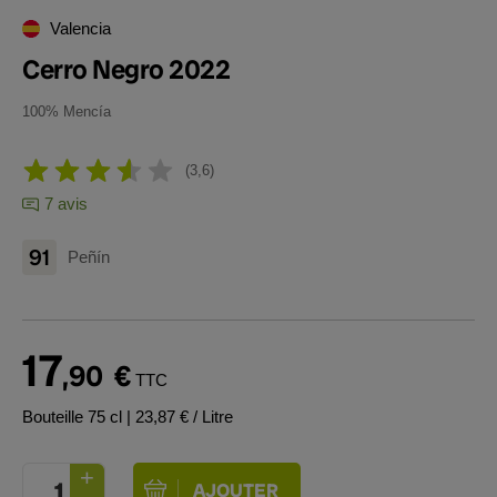
Valencia
Cerro Negro 2022
100% Mencía
3,6
7 avis
91
Peñín
17
,90
€
TTC
Bouteille 75 cl
| 23,87 € / Litre