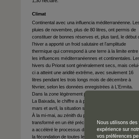
1,30 hectare.
Climat
Continental avec una influencia méditerranéenne. Le
pluies de novembre, plus de 80 litres, ont permis de
constituer de bonnes réserves et, plus tard, le début 
l'hiver a apporté un froid salutaire et l'amplitude
thermique qui correspond à une terre à la limite entre
les influences méditerranéennes et continentales. Le
hivers du Priorat sont généralement secs, mais celui
ci a atteint une aridité extrême, avec seulement 16
litres pendant les trois longs mois de décembre à
février, selon les données enregistrées à L'Ermita.
Dans la zone légèrement plus au sud de Finca Dofí e
La Baixada, le chiffre a à peine atteint 10 litres. En
mars et avril, la situation s'est quelque peu normalisé
À la mi-mai, au zénith du printemps, ce millésime s'e
transformé en un été précoce. La luminosité radieus
Nous utilisons des 
expérience sur notr
a accéléré le processus de floraison, ce qui a favoris
vos préférences pe
la fécondation de toutes les baies. Les pousses étaie