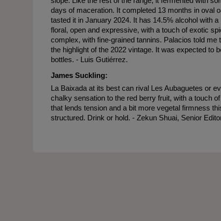
slope. Like the rest of the range, it fermented with s
days of maceration. It completed 13 months in oval o
tasted it in January 2024. It has 14.5% alcohol with a
floral, open and expressive, with a touch of exotic spi
complex, with fine-grained tannins. Palacios told me 
the highlight of the 2022 vintage. It was expected to 
bottles. - Luis Gutiérrez.
James Suckling:
La Baixada at its best can rival Les Aubaguetes or even
chalky sensation to the red berry fruit, with a touch of
that lends tension and a bit more vegetal firmness thi
structured. Drink or hold. - Zekun Shuai, Senior Edito