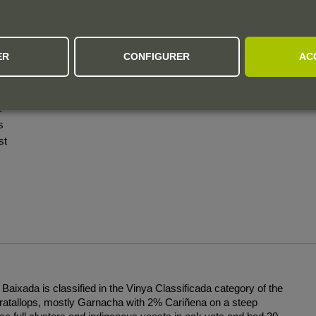
e
ée
st
ER
CONFIGURER
AC
és
é
s
st
Baixada is classified in the Vinya Classificada category of the
of Gratallops, mostly Garnacha with 2% Cariñena on a steep