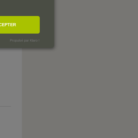
CEPTER
Propulsé par Klaro !