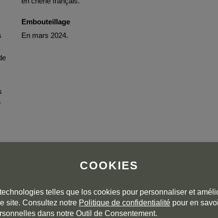
en chêne français.
Embouteillage
s
En mars 2024.
de
s
-
t
COOKIES
e.
st
e
technologies telles que los cookies pour personnaliser et amélio
e site. Consultez notre
Politique de confidentialité
pour en savoi
é
rsonnelles dans notre Outil de Consentement.
nt