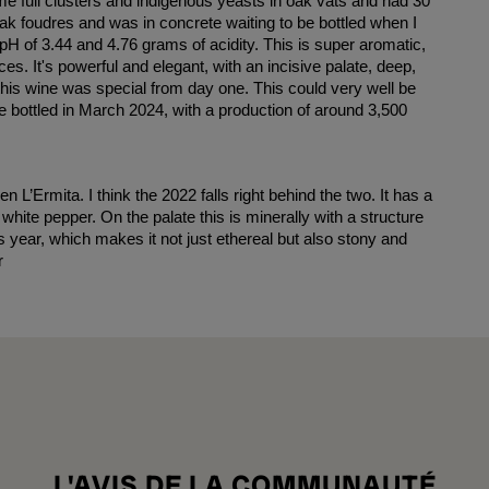
ome full clusters and indigenous yeasts in oak vats and had 30
ak foudres and was in concrete waiting to be bottled when I
 pH of 3.44 and 4.76 grams of acidity. This is super aromatic,
ces. It's powerful and elegant, with an incisive palate, deep,
this wine was special from day one. This could very well be
be bottled in March 2024, with a production of around 3,500
 L’Ermita. I think the 2022 falls right behind the two. It has a
 white pepper. On the palate this is minerally with a structure
s year, which makes it not just ethereal but also stony and
r
L'AVIS DE LA COMMUNAUTÉ