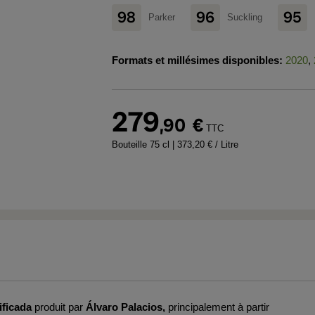
98
96
95
Parker
Suckling
Formats et millésimes disponibles:
2020
,
279
,90
€
TTC
Bouteille 75 cl
| 373,20 € / Litre
ificada
produit par
Álvaro Palacios,
principalement à partir