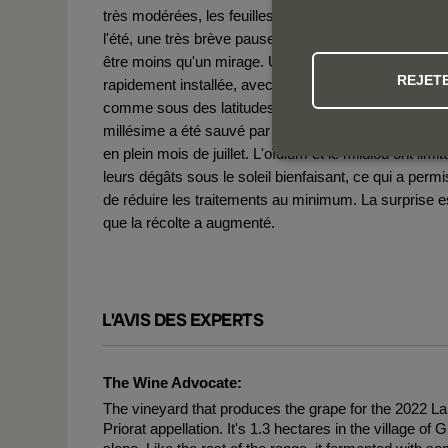
très modérées, les feuilles courtes. Juste au début d
l'été, une très brève pause rafraîchissante s'est avér
être moins qu'un mirage. Une chaleur persistante s'e
REJET
rapidement installée, avec des nuits très douces,
comme sous des latitudes semi-tropicales. Le
millésime a été sauvé par les 42 litres de pluie tomb
en plein mois de juillet. L'oïdium et le mildiou ont limit
leurs dégâts sous le soleil bienfaisant, ce qui a permi
de réduire les traitements au minimum. La surprise e
que la récolte a augmenté.
L'AVIS DES EXPERTS
The Wine Advocate:
The vineyard that produces the grape for the 2022 La 
Priorat appellation. It's 1.3 hectares in the village 