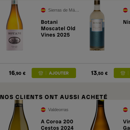
Sierras de Málaga
Botani
Ni
Moscatel Old
Vines 2025
16
13
,90
€
,50
€
NOS CLIENTS ONT AUSSI ACHETÉ
Valdeorras
A Coroa 200
Vi
Cestos 2024
Ga