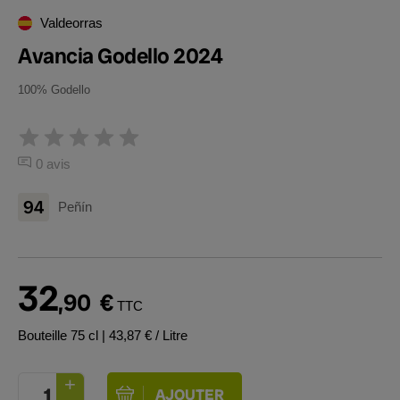
Valdeorras
Avancia Godello 2024
100% Godello
0 avis
94
Peñín
32
,90
€
TTC
Bouteille 75 cl
| 43,87 € / Litre