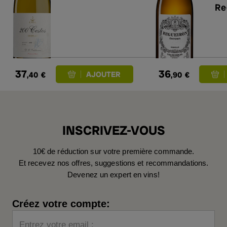
Re
20
37
36
,40
€
,90
€
INSCRIVEZ-VOUS
10€ de réduction sur votre première commande.
Et recevez nos offres, suggestions et recommandations.
Devenez un expert en vins!
Créez votre compte:
Entrez votre email :