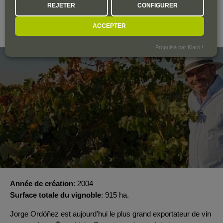
REJETER
CONFIGURER
BODEGAS ORDÓÑEZ
ACCEPTER
Espagne
Propulsé par Klaro !
Année de création
2004
Surface totale du vignoble
915 ha.
Jorge Ordóñez est aujourd'hui le plus grand exportateur de vin